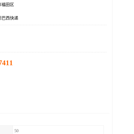
市福田区
柜巴西快递
7411
50