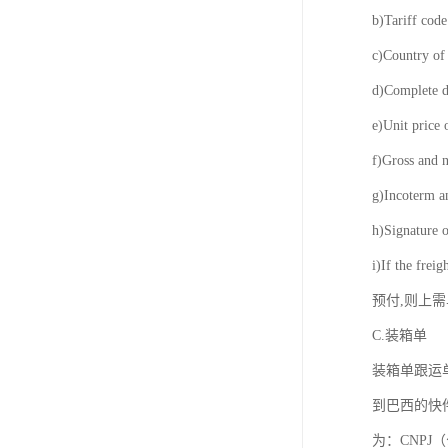
b)Tariff 
c)Country 
d)Complet
e)Unit pri
f)Gross an
g)Incoterm
h)Signatu
i)If the frei
预付,则上
C.装箱单
装箱单跟运
到巴西的快
为：CNPJ（