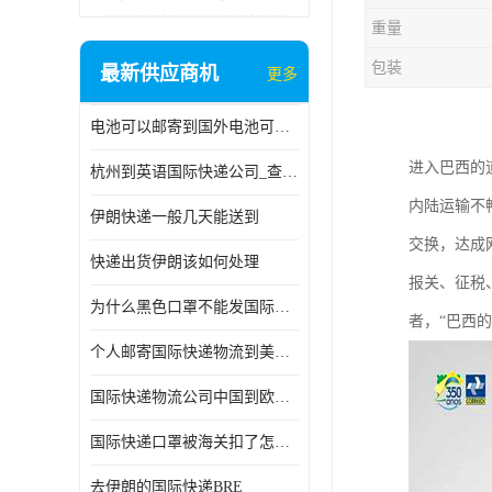
重量
包装
最新供应商机
更多
电池可以邮寄到国外电池可以发国际物流手机电池可以邮寄到国外
进入巴西的
杭州到英语国际快递公司_查国际快递
内陆运输不
伊朗快递一般几天能送到
交换，达成
快递出货伊朗该如何处理
报关、征税、
为什么黑色口罩不能发国际快递 国际寄口罩快递需要填写信息
者，“巴西
个人邮寄国际快递物流到美加墨西哥英国比利时荷兰波兰意大利
国际快递物流公司中国到欧洲英国法国德国能寄铁路空运海运
国际快递口罩被海关扣了怎么办
去伊朗的国际快递BRE