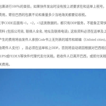
包裹进行100％的查验，如果快件发出时没有按上述要求在和运单上税号
费用，寄往巴西的包裹不论和重量多少当地海关都要征收税。
三字CODE后面有+1，+2，+3这类数据的，都只有DDP服务，不能象正常
料 (包括公司名, 联络人全名, 地址及联络电话), 这些资料必须在运
生的费用将由发件人承担Code书上无列表的城市和邮编（Unlisted citie
税由寄件人支付），且必须在运单和上DDP，否则将自动退回根据对巴西
L,UPS或FEDEX等快件代理代支付关税。若收件人已离开巴西，或拒付
关费用。