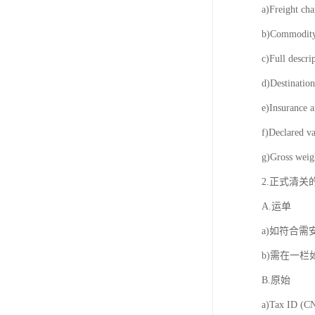
a)Freight c
b)Commod
c)Full des
d)Destinat
e)Insuranc
f)Declared
g)Gross w
2.正式清
A.运单
a)如符合需安
b)需在一
B.原始
a)Tax ID (