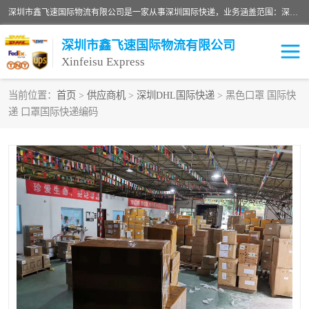
深圳市鑫飞速国际物流有限公司是一家从事深圳国际快递，业务涵盖范围：深圳DHL国际快递、深圳国际快递公司、深圳国际物流公司、深圳国际快递、深圳DHL国际快递电话可拨打全国服务热线：15019287411。欢迎各位亲来人来电到我司洽谈合作。
深圳市鑫飞速国际物流有限公司
Xinfeisu Express
当前位置：
首页
>
供应商机
>
深圳DHL国际快递
> 黑色口罩 国际快
递 口罩国际快递编码
联邦快递
中欧铁路
俄罗斯快递
巴西快递
深圳DHL国际快递
伊朗快递
UPS国际快递
深圳国际快递公司
深圳国际物流公司
深圳国际快递电话
DHL国际快递电话
深圳国际快递