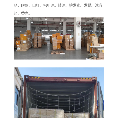
品，眼影、口红、指甲油。精油、护发素、发蜡、沐浴
盐、香皂。