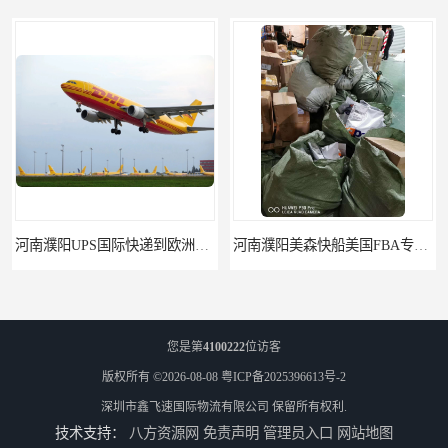
河南濮阳UPS国际快递到欧洲不排仓3天递送接带电池产品
河南濮阳美森快船美国FBA专线海运国际物流双清包税
您是第
4100222
位访客
版权所有 ©2026-08-08
粤ICP备2025396613号-2
深圳市鑫飞速国际物流有限公司
保留所有权利.
技术支持：
八方资源网
免责声明
管理员入口
网站地图