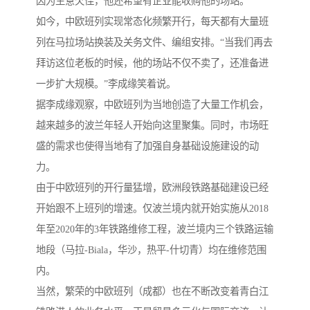
因为生意欠佳，他还希望有企业能收购他的场站。”
如今，中欧班列实现常态化频繁开行，每天都有大量班
列在马拉场站换装及关务文件、编组安排。“当我们再去
拜访这位老板的时候，他的场站不仅不卖了，还准备进
一步扩大规模。”李成缘笑着说。
据李成缘观察，中欧班列为当地创造了大量工作机会，
越来越多的波兰年轻人开始向这里聚集。同时，市场旺
盛的需求也使得当地有了加强自身基础设施建设的动
力。
由于中欧班列的开行量猛增，欧洲段铁路基础建设已经
开始跟不上班列的增速。仅波兰境内就开始实施从2018
年至2020年的3年铁路维修工程，波兰境内三个铁路运输
地段（马拉-Biala，华沙，热平-什切青）均在维修范围
内。
当然，繁荣的中欧班列（成都）也在不断改变着青白江