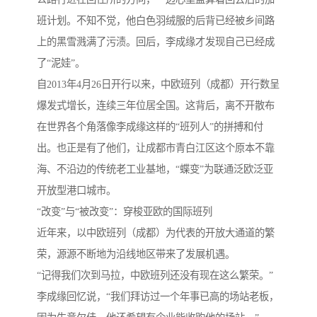
班计划。不知不觉，他白色羽绒服的后背已经被乡间路
上的黑雪溅满了污渍。回后，李成缘才发现自己已经成
了“泥娃”。
自2013年4月26日开行以来，中欧班列（成都）开行数呈
爆发式增长，连续三年位居全国。这背后，离不开散布
在世界各个角落像李成缘这样的“班列人”的拼搏和付
出。也正是有了他们，让成都市青白江区这个原本不靠
海、不沿边的传统老工业基地，“蝶变”为联通泛欧泛亚
开放型港口城市。
“改变”与“被改变”：穿梭亚欧的国际班列
近年来，以中欧班列（成都）为代表的开放大通道的繁
荣，源源不断地为沿线地区带来了发展机遇。
“记得我们次到马拉，中欧班列还没有现在这么繁荣。”
李成缘回忆说，“我们拜访过一个年事已高的场站老板，