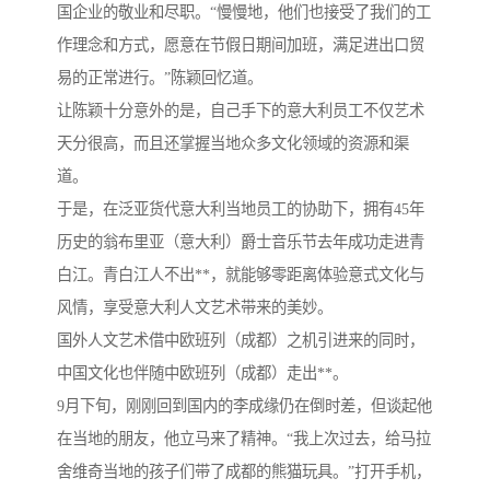
国企业的敬业和尽职。“慢慢地，他们也接受了我们的工
作理念和方式，愿意在节假日期间加班，满足进出口贸
易的正常进行。”陈颖回忆道。
让陈颖十分意外的是，自己手下的意大利员工不仅艺术
天分很高，而且还掌握当地众多文化领域的资源和渠
道。
于是，在泛亚货代意大利当地员工的协助下，拥有45年
历史的翁布里亚（意大利）爵士音乐节去年成功走进青
白江。青白江人不出**，就能够零距离体验意式文化与
风情，享受意大利人文艺术带来的美妙。
国外人文艺术借中欧班列（成都）之机引进来的同时，
中国文化也伴随中欧班列（成都）走出**。
9月下旬，刚刚回到国内的李成缘仍在倒时差，但谈起他
在当地的朋友，他立马来了精神。“我上次过去，给马拉
舍维奇当地的孩子们带了成都的熊猫玩具。”打开手机，