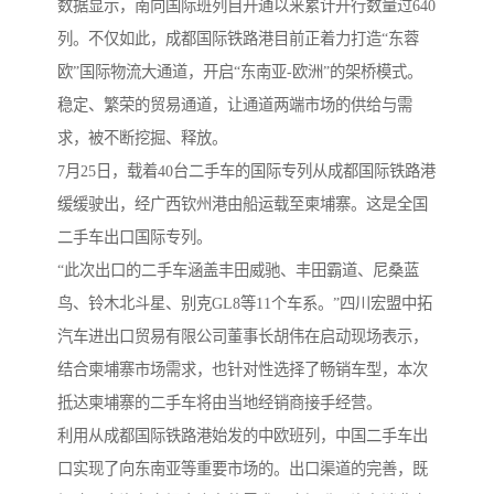
数据显示，南向国际班列自开通以来累计开行数量过640
列。不仅如此，成都国际铁路港目前正着力打造“东蓉
欧”国际物流大通道，开启“东南亚-欧洲”的架桥模式。
稳定、繁荣的贸易通道，让通道两端市场的供给与需
求，被不断挖掘、释放。
7月25日，载着40台二手车的国际专列从成都国际铁路港
缓缓驶出，经广西钦州港由船运载至柬埔寨。这是全国
二手车出口国际专列。
“此次出口的二手车涵盖丰田威驰、丰田霸道、尼桑蓝
鸟、铃木北斗星、别克GL8等11个车系。”四川宏盟中拓
汽车进出口贸易有限公司董事长胡伟在启动现场表示，
结合柬埔寨市场需求，也针对性选择了畅销车型，本次
抵达柬埔寨的二手车将由当地经销商接手经营。
利用从成都国际铁路港始发的中欧班列，中国二手车出
口实现了向东南亚等重要市场的。出口渠道的完善，既