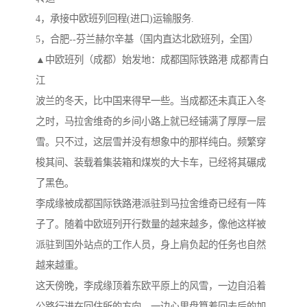
4，承接中欧班列回程(进口)运输服务.
5，合肥--芬兰赫尔辛基（国内直达北欧班列，全国）
▲中欧班列（成都）始发地：成都国际铁路港 成都青白
江
波兰的冬天，比中国来得早一些。当成都还未真正入冬
之时，马拉舍维奇的乡间小路上就已经铺满了厚厚一层
雪。只不过，这层雪并没有想象中的那样纯白。频繁穿
梭其间、装载着集装箱和煤炭的大卡车，已经将其碾成
了黑色。
李成缘被成都国际铁路港派驻到马拉舍维奇已经有一阵
子了。随着中欧班列开行数量的越来越多，像他这样被
派驻到国外站点的工作人员，身上肩负起的任务也自然
越来越重。
这天傍晚，李成缘顶着东欧平原上的风雪，一边自沿着
公路行进在回住所的方向，一边心里盘算着回去后的加