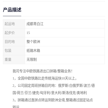
产品描述
起运地
成都青白江
起步价
15
目的地
整个欧洲
包装
纸箱木箱
重量
无限制
我司专注中欧铁路进出口拼箱/整箱业务！
1，全国中欧铁路比走传统海运快10天以上，
2，公司固定周班拼箱目的地：俄罗斯/白俄罗斯/波兰/德
国/荷兰/芬兰/捷克/匈牙利/意大利/斯洛伐克/奥地利
3，拼箱通过直拼点转运到欧洲全境,整箱通过固定站点
转运