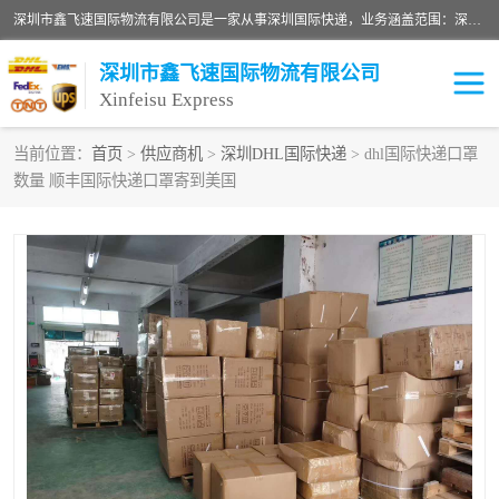
深圳市鑫飞速国际物流有限公司是一家从事深圳国际快递，业务涵盖范围：深圳DHL国际快递、深圳国际快递公司、深圳国际物流公司、深圳国际快递、深圳DHL国际快递电话可拨打全国服务热线：15019287411。欢迎各位亲来人来电到我司洽谈合作。
深圳市鑫飞速国际物流有限公司
Xinfeisu Express
当前位置：
首页
>
供应商机
>
深圳DHL国际快递
> dhl国际快递口罩
数量 顺丰国际快递口罩寄到美国
联邦快递
中欧铁路
俄罗斯快递
巴西快递
深圳DHL国际快递
伊朗快递
UPS国际快递
深圳国际快递公司
深圳国际物流公司
深圳国际快递电话
DHL国际快递电话
深圳国际快递