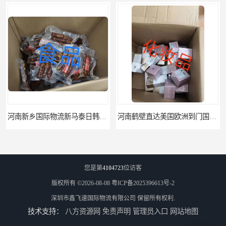
河南新乡国际物流新马泰日韩菲律宾老挝缅甸印尼柬埔寨双清包税
河南鹤壁直达美国欧洲到门国际快递药品口罩洗手液消毒水防护衣
您是第
4104723
位访客
版权所有 ©2026-08-08
粤ICP备2025396613号-2
深圳市鑫飞速国际物流有限公司
保留所有权利.
技术支持：
八方资源网
免责声明
管理员入口
网站地图