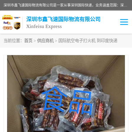
深圳市鑫飞速国际物流有限公司是一家从事深圳国际快递，业务涵盖范围：深圳DHL国际快递、深圳国际快递公司、深圳国际物流公司、深圳国际快递、深圳DHL国际快递电话可拨打全国服务热线：15019287411。欢迎各位亲来人来电到我司洽谈合作。
深圳市鑫飞速国际物流有限公司
Xinfeisu Express
当前位置：
首页
>
供应商机
> 国际航空电子打火机 到印度快递
联邦快递
中欧铁路
俄罗斯快递
巴西快递
深圳DHL国际快递
伊朗快递
UPS国际快递
深圳国际快递公司
深圳国际物流公司
深圳国际快递电话
DHL国际快递电话
深圳国际快递