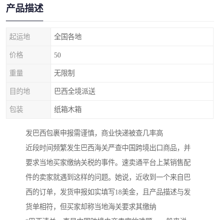
产品描述
起运地
全国各地
价格
50
重量
无限制
目的地
巴西全境派送
包装
纸箱木箱
发巴西包裹申报需谨慎，商业快递被查几率高
近段时间频繁发生巴西海关严查中国跨境出口商品，并
要求当地买家缴纳关税的事件。速卖通平台上某销售配
件的卖家就遇到这样的问题。她说，近收到一个来自巴
西的订单，发货申报如实填写18美金，且产品描述与发
货单相符，但买家却称当地海关要求其缴纳