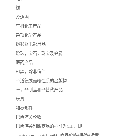
械
及通函
有机化工产品
杂项化学产品
摄影及电影用品
珍珠，宝石，珠宝及金属
医药产品
邮票，除非信件
不道德或颠覆性质的出版物
**，**制品和**替代产品
玩具
和零部件
巴西海关税收
巴西海关判断商品的标准为CIF，即
cost+ insurance+ freight (商品价格+保险+运费)