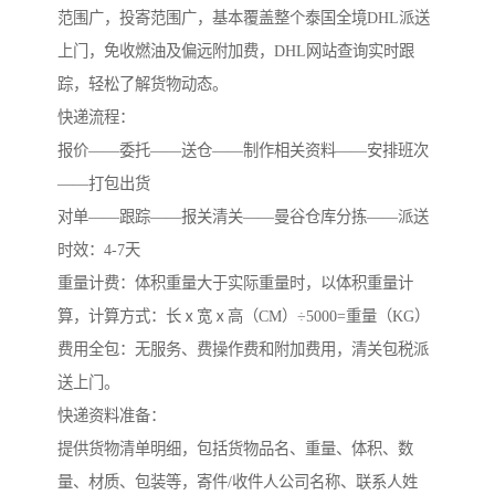
范围广，投寄范围广，基本覆盖整个泰国全境DHL派送
上门，免收燃油及偏远附加费，DHL网站查询实时跟
踪，轻松了解货物动态。
快递流程：
报价——委托——送仓——制作相关资料——安排班次
——打包出货
对单——跟踪——报关清关——曼谷仓库分拣——派送
时效：4-7天
重量计费：体积重量大于实际重量时，以体积重量计
算，计算方式：长ⅹ宽ⅹ高（CM）÷5000=重量（KG）
费用全包：无服务、费操作费和附加费用，清关包税派
送上门。
快递资料准备：
提供货物清单明细，包括货物品名、重量、体积、数
量、材质、包装等，寄件/收件人公司名称、联系人姓