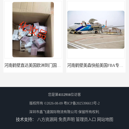
河南鹤壁直达美国欧洲到门国际快递药品口罩洗手液消毒水防护衣
河南鹤壁美森快船美国FBA专线海运国际物流双清包税
您是第
4112916
位访客
版权所有 ©2026-08-09
粤ICP备2025396613号-2
深圳市鑫飞速国际物流有限公司
保留所有权利.
技术支持：
八方资源网
免责声明
管理员入口
网站地图