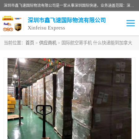
深圳市鑫飞速国际物流有限公司是一家从事深圳国际快递，业务涵盖范围：深圳DHL国际快递、深圳国际快递公司、深圳国际物流公司、深圳国际快递、深圳DHL国际快递电话可拨打全国服务热线：15019287411。欢迎各位亲来人来电到我司洽谈合作。
深圳市鑫飞速国际物流有限公司
Xinfeisu Express
当前位置：
首页
>
供应商机
> 国际航空寄手机 什么快递能到加拿大
联邦快递
中欧铁路
俄罗斯快递
巴西快递
深圳DHL国际快递
伊朗快递
UPS国际快递
深圳国际快递公司
深圳国际物流公司
深圳国际快递电话
DHL国际快递电话
深圳国际快递