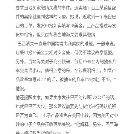
要求当地买家缴纳关税的事件。速卖通平台上某销售配
件的卖家就遇到这样的问题。她说，近收到一个来自巴
西的订单，发货申报如实填写18美金，且产品描述与发
货单相符，但买家却称当地海关要求其缴纳
“巴西清关一直是中国跨境电商卖家的难题，一般来说，
包裹申报20美金会相对安全些，但仍不建议故意低报。
另外，当地海关对于商业快递，包括EMS在内的抽查几
率会普通小包。值得注意的是，在包裹明细上，如果产
品数量填写过2个的话，被抽查的几率也会增加不少。”
他说。
他还提醒卖家，如果卖家发往巴西的包裹过2公斤的话，
也就是巴西大包，那么建议需要先与货代进行确认航班
是否为直飞。“电子产品避免在美国中转，因为美国对中
转的电子产品会征收落地关税。”他解释。另外，巴西海
关一般征税为货值的60%，为。