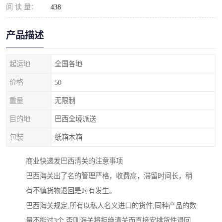
阅 读 量：
438
产品描述
起运地
全国各地
价格
50
重量
无限制
目的地
巴西全境派送
包装
纸箱木箱
商业快递发巴西清关的注意事项
巴西海关出了名的管理严格，收费高，滞留时间长，稍
有不慎货物退回是时有发生。
巴西海关规定,所有以私人名义进口的货件,同种产品的数
量不能过3个,否则海关将拒绝清关而直接安排货件退回