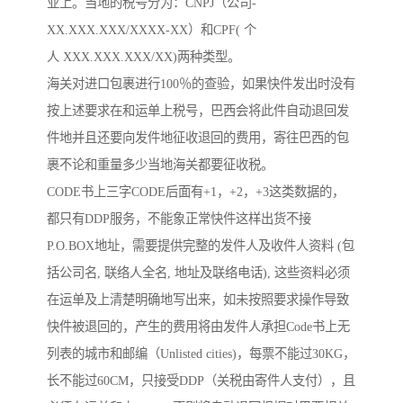
业上。当地的税号分为：CNPJ（公司-
XX.XXX.XXX/XXXX-XX）和CPF( 个
人 XXX.XXX.XXX/XX)两种类型。
海关对进口包裹进行100％的查验，如果快件发出时没有
按上述要求在和运单上税号，巴西会将此件自动退回发
件地并且还要向发件地征收退回的费用，寄往巴西的包
裹不论和重量多少当地海关都要征收税。
CODE书上三字CODE后面有+1，+2，+3这类数据的，
都只有DDP服务，不能象正常快件这样出货不接
P.O.BOX地址，需要提供完整的发件人及收件人资料 (包
括公司名, 联络人全名, 地址及联络电话), 这些资料必须
在运单及上清楚明确地写出来，如未按照要求操作导致
快件被退回的，产生的费用将由发件人承担Code书上无
列表的城市和邮编（Unlisted cities)，每票不能过30KG，
长不能过60CM，只接受DDP（关税由寄件人支付），且