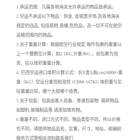
1.承运范围：凡属各地海关允许承运的物品皆承运。
2.空运不承运以下物品：现金, 金银类手饰,及各地海关
规定的违品, 包括易燃,易爆,危险品，及一切不可在航空
运输范围内的物品。
3.关于重量计算：根据航空行业规定,每件包裹的重量以
上一个整数位计算，如2.1KG,计重3KG.，如包裹为泡
货，应以体积重量计算。
4. 巴西空运进口体积计算公式：长X宽X高(cm)/6000=重
量（KG）空运分重货和泡货 1CBM=167KG 体积重与实
际重量比较，哪个大按哪个收费。
5.关于包装：包装由客人自备，普通包装物. 易碎物品,
如塑料,玻璃制品等,请添加填充物。
6.重量不同，进口方式不同，物品类型不同，所以价格
也不同，请提供物品品名，实重，尺寸，地址，邮编和
服务方式等相关咨料联系我们