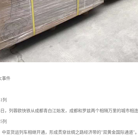
大事件
31列
4月26日，列蓉欧快铁从成都青白江始发，成都和罗兹两个相隔万里的城市相
45列
、中亚货运列车相继开通，形成贯穿丝绸之路经济带的"双黄金国际通道"。"