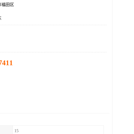
市福田区
东
7411
15