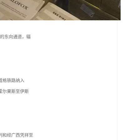
等的东向通道，辐
成格铁路纳入
霍尔果斯至伊斯
列和经广西凭祥至