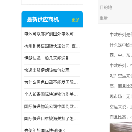
目的地
重量
最新供应商机
更多
电池可以邮寄到国外电池可以发国际物流手机电池可以邮寄到国外
中欧班列是
什么是中欧
杭州到英语国际快递公司_查国际快递
西、中、东
伊朗快递一般几天能送到
中欧班列，
快递出货伊朗该如何处理
呢？空运来
为什么黑色口罩不能发国际快递 国际寄口罩快递需要填写信息
高，而且比
个人邮寄国际快递物流到美加墨西哥英国比利时荷兰波兰意大利
现市场上无
国际快递物流公司中国到欧洲英国法国德国能寄铁路空运海运
空运来说，
而且比高，
国际快递口罩被海关扣了怎么办
去伊朗的国际快递BRE