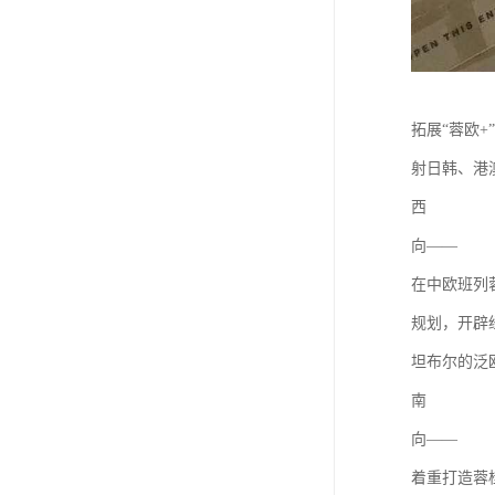
拓展“蓉欧
射日韩、港
西
向——
在中欧班列
规划，开辟
坦布尔的泛
南
向——
着重打造蓉