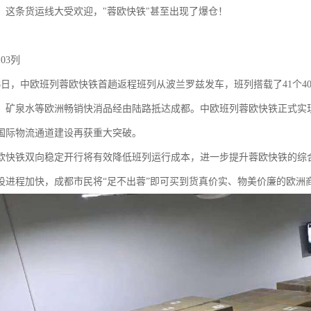
，这条货运线大受欢迎，"蓉欧快铁"甚至出现了爆仓！
103列
月18日，中欧班列蓉欧快铁首趟返程班列从波兰罗兹发车，班列搭载了41个
、矿泉水等欧洲畅销快消品经由陆路抵达成都。中欧班列蓉欧快铁正式实
国际物流通道建设再获重大突破。
欧快铁双向稳定开行将有效降低班列运行成本，进一步提升蓉欧快铁的综
设进程加快，成都市民将“足不出蓉”即可买到货真价实、物美价廉的欧洲