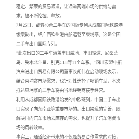
稳定、繁荣的贸易通道，让通道两端市场的供给与需
求，被不断挖掘、释放。
7月25日，载着40台二手车的国际专列从成都国际铁路港
缓缓驶出，经广西钦州港由船运载至柬埔寨。这是全国
二手车出口国际专列。
“此次出口的二手车涵盖丰田威驰、丰田霸道、尼桑蓝
鸟、铃木北斗星、别克GL8等11个车系。”四川宏盟中拓
汽车进出口贸易有限公司董事长胡伟在启动现场表示，
结合柬埔寨市场需求，也针对性选择了畅销车型，本次
抵达柬埔寨的二手车将由当地经销商接手经营。
利用从成都国际铁路港始发的中欧班列，中国二手车出
口实现了向东南亚等重要市场的。出口渠道的完善，既
解决国内汽车市场去库存的需求，也提升了汽车消费市
场的周转效率。
事实上，通道经济带来的不仅是贸易合作需求的对接，