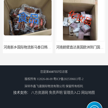
河南新乡国际物流新马泰日韩菲律宾老挝缅甸印尼柬埔寨双清包税
河南鹤壁直达美国欧洲到门国际快递药品口罩洗手液消毒水防护衣
您是第
4107557
位访客
版权所有 ©2026-08-09
粤ICP备2025396613号-2
深圳市鑫飞速国际物流有限公司
保留所有权利.
技术支持：
八方资源网
免责声明
管理员入口
网站地图