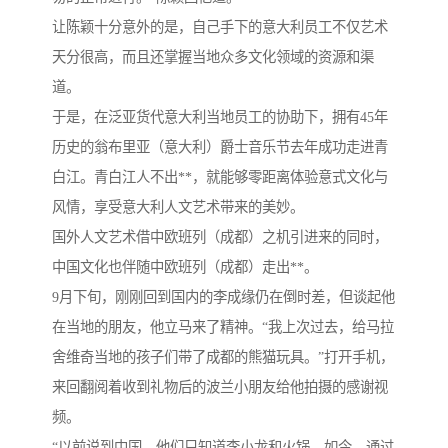
让陈颖十分意外的是，自己手下的意大利员工不仅艺术
天分很高，而且还掌握当地众多文化领域的资源和渠
道。
于是，在泛亚货代意大利当地员工的协助下，拥有45年
历史的翁布里亚（意大利）爵士音乐节去年成功走进青
白江。青白江人不出**，就能够零距离体验意式文化与
风情，享受意大利人文艺术带来的美妙。
国外人文艺术借中欧班列（成都）之机引进来的同时，
中国文化也伴随中欧班列（成都）走出**。
9月下旬，刚刚回到国内的李成缘仍在倒时差，但谈起他
在当地的朋友，他立马来了精神。“我上次过去，给马拉
舍维奇当地的孩子们带了成都的熊猫玩具。”打开手机，
来回翻阅着收到礼物后的波兰小朋友给他拍摄的感谢视
频。
“以前说到中国，他们只知道李小龙和火锅。如今，通过