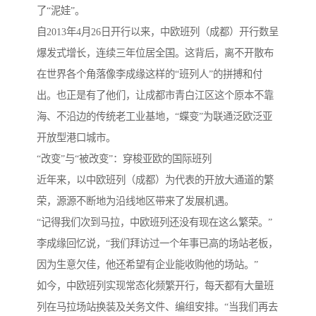
了“泥娃”。
自2013年4月26日开行以来，中欧班列（成都）开行数呈
爆发式增长，连续三年位居全国。这背后，离不开散布
在世界各个角落像李成缘这样的“班列人”的拼搏和付
出。也正是有了他们，让成都市青白江区这个原本不靠
海、不沿边的传统老工业基地，“蝶变”为联通泛欧泛亚
开放型港口城市。
“改变”与“被改变”：穿梭亚欧的国际班列
近年来，以中欧班列（成都）为代表的开放大通道的繁
荣，源源不断地为沿线地区带来了发展机遇。
“记得我们次到马拉，中欧班列还没有现在这么繁荣。”
李成缘回忆说，“我们拜访过一个年事已高的场站老板，
因为生意欠佳，他还希望有企业能收购他的场站。”
如今，中欧班列实现常态化频繁开行，每天都有大量班
列在马拉场站换装及关务文件、编组安排。“当我们再去