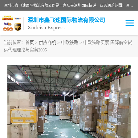
深圳市鑫飞速国际物流有限公司是一家从事深圳国际快递，业务涵盖范围：深圳DHL国际快递、深圳国际快递公司、深圳国际物流公司、深圳国际快递、深圳DHL国际快递电话可拨打全国服务热线：15019287411。欢迎各位亲来人来电到我司洽谈合作。
深圳市鑫飞速国际物流有限公司
Xinfeisu Express
当前位置：
首页
>
供应商机
>
中欧铁路
> 中欧铁路买票 国际航空货
运代理理论与实务2005
联邦快递
中欧铁路
俄罗斯快递
巴西快递
深圳DHL国际快递
伊朗快递
UPS国际快递
深圳国际快递公司
深圳国际物流公司
深圳国际快递电话
DHL国际快递电话
深圳国际快递