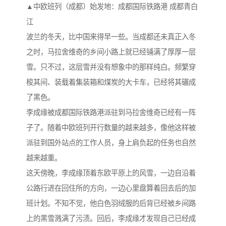
▲中欧班列（成都）始发地：成都国际铁路港 成都青白
江
波兰的冬天，比中国来得早一些。当成都还未真正入冬
之时，马拉舍维奇的乡间小路上就已经铺满了厚厚一层
雪。只不过，这层雪并没有想象中的那样纯白。频繁穿
梭其间、装载着集装箱和煤炭的大卡车，已经将其碾成
了黑色。
李成缘被成都国际铁路港派驻到马拉舍维奇已经有一阵
子了。随着中欧班列开行数量的越来越多，像他这样被
派驻到国外站点的工作人员，身上肩负起的任务也自然
越来越重。
这天傍晚，李成缘顶着东欧平原上的风雪，一边自沿着
公路行进在回住所的方向，一边心里盘算着回去后的加
班计划。不知不觉，他白色羽绒服的后背已经被乡间路
上的黑雪溅满了污渍。回后，李成缘才发现自己已经成