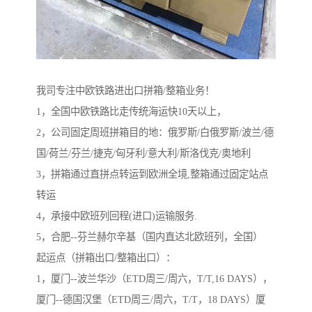
我司专注中欧铁路进出口拼箱/整箱业务！
1，全国中欧铁路比走传统海运快10天以上，
2，公司固定周班拼箱目的地：俄罗斯/白俄罗斯/波兰/德
国/荷兰/芬兰/捷克/匈牙利/意大利/斯洛伐克/奥地利
3，拼箱通过直拼点转运到欧洲全境,整箱通过固定站点
转运
4，承接中欧班列回程(进口)运输服务.
5，合肥--芬兰赫尔辛基（国内直达北欧班列，全国）
起运点（拼箱出口/整箱出口）：
1，厦门--波兰华沙（ETD周三/周六，T/T,16 DAYS），
厦门--德国汉堡（ETD周三/周六，T/T，18 DAYS）厦