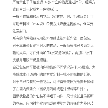
严格禁止子母包发运（指2个立的物品通过简单、缠绕方
式组合到一起成为一件物品）。
一般不怕摔和软质的物品（如衣物、包、毛绒玩具）可
采用塑料袋（PAK袋）包装方式降低运输成本，但是要
注意封口。
所有的内件物品先用塑料薄膜或塑料纸先做一层包装。
对于本来带有销售包装的物品，一般商家都已考虑到运
输的风险，可在外面加包1层发泡薄膜后，再加2-3层牛
皮纸并用胶带反复缠绕。
自己包装时可根据内件物品的不同情况选择3~5层箱，为
降低成本可通过团购的方式定制一批不同规格的纸箱。
对于自己包装的一般物品，可准备些废旧报纸撕开揉碎
了在箱内做垫充（当然用海绵或泡沫塑料碎片好）。
圆桶状物品的外包装不得短于内件，尺寸较长且易折断
的物品，应内衬坚实圆棍或硬质塑料的圆桶作为外包装