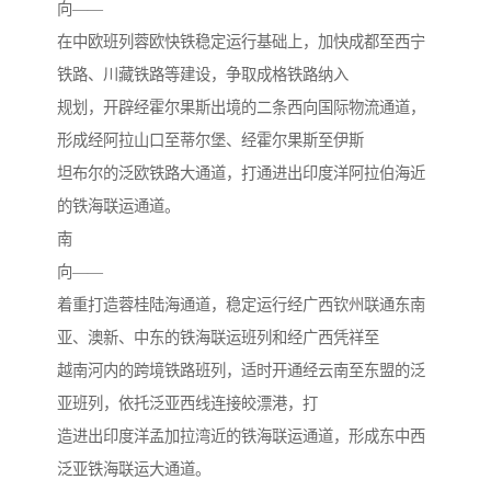
向——
在中欧班列蓉欧快铁稳定运行基础上，加快成都至西宁
铁路、川藏铁路等建设，争取成格铁路纳入
规划，开辟经霍尔果斯出境的二条西向国际物流通道，
形成经阿拉山口至蒂尔堡、经霍尔果斯至伊斯
坦布尔的泛欧铁路大通道，打通进出印度洋阿拉伯海近
的铁海联运通道。
南
向——
着重打造蓉桂陆海通道，稳定运行经广西钦州联通东南
亚、澳新、中东的铁海联运班列和经广西凭祥至
越南河内的跨境铁路班列，适时开通经云南至东盟的泛
亚班列，依托泛亚西线连接皎漂港，打
造进出印度洋孟加拉湾近的铁海联运通道，形成东中西
泛亚铁海联运大通道。