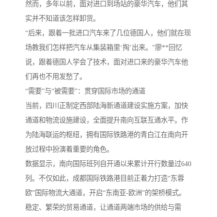
然而，多年以前，面对进口到场站的豪华汽车，他们其
实并不知道该怎样卸货。
“后来，跟着一批进口汽车来了几位德国人，他们就在现
场教我们怎样把汽车从集装箱里‘掏’出来。”廖**回忆
说，跟着德国人学会了技术，面对进口来的豪华汽车他
们再也不用发愁了。
“需要”与“被需要”：贯穿国际市场的通道
当前，四川正制定西部陆海新通道建设实施方案，加快
通道和物流设施建设，全面提升南向互联互通水平。作
为陆海联运的枢纽，拥有国际铁路港的青白江在南向开
放过程中扮演着重要的角色。
数据显示，南向国际班列自开通以来累计开行数量过640
列。不仅如此，成都国际铁路港目前正着力打造“东蓉
欧”国际物流大通道，开启“东南亚-欧洲”的架桥模式。
稳定、繁荣的贸易通道，让通道两端市场的供给与需