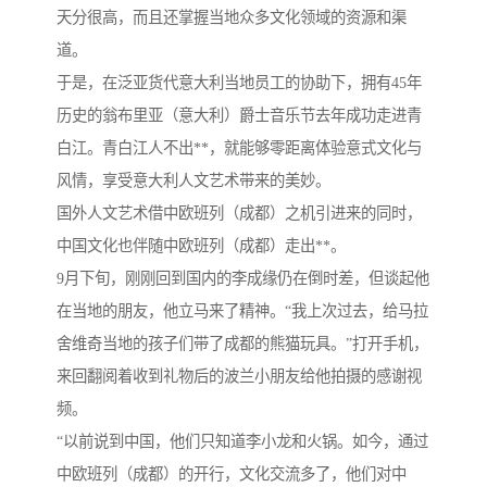
天分很高，而且还掌握当地众多文化领域的资源和渠
道。
于是，在泛亚货代意大利当地员工的协助下，拥有45年
历史的翁布里亚（意大利）爵士音乐节去年成功走进青
白江。青白江人不出**，就能够零距离体验意式文化与
风情，享受意大利人文艺术带来的美妙。
国外人文艺术借中欧班列（成都）之机引进来的同时，
中国文化也伴随中欧班列（成都）走出**。
9月下旬，刚刚回到国内的李成缘仍在倒时差，但谈起他
在当地的朋友，他立马来了精神。“我上次过去，给马拉
舍维奇当地的孩子们带了成都的熊猫玩具。”打开手机，
来回翻阅着收到礼物后的波兰小朋友给他拍摄的感谢视
频。
“以前说到中国，他们只知道李小龙和火锅。如今，通过
中欧班列（成都）的开行，文化交流多了，他们对中