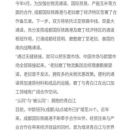
今年8月，为加强在物流通道、国际贸易、产能互补等方
面的合作, 成都国际铁路港与老挝磨丁经济特区签署了合
作备忘录。下一步，双方将依托泛亚铁路中线、昆曼大
通道，充分发挥成都国际铁路港及磨丁经济特区的通道
枢纽作用，打通成都经昆明、磨憨磨丁至老挝、泰国的
南向战略通道。
“通过无缝链接，就可以把东盟市场、中国市场与欧盟市
场全部链接起来，”老挝磨丁物流集团总经理康鹏展望
道，老挝是不发达，拥有多的关税优惠政策。便利的通
道将加速原材料和成品的运输，磨丁与青白江在出口加
工领域有广阔合作空间。
“认同”与“被认同”：拥抱的青白江
目前，中欧班列(成都)站点城市已扩增至26个。近年
来，成都国际铁路港不断牵手合作伙伴，经贸往来与产
业合作在带来经济效益的同时，是为增进青白江与世界