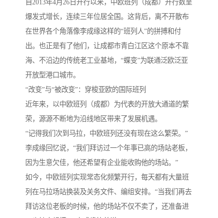
自2013年4月26日开行以来，中欧班列（成都）开行数呈
爆发式增长，连续三年位居全国。这背后，离不开散布
在世界各个角落像李成缘这样的“班列人”的拼搏和付
出。也正是有了他们，让成都市青白江区这个原本不靠
海、不沿边的传统老工业基地，“蝶变”为联通泛欧泛亚
开放型港口城市。
“改变”与“被改变”：穿梭亚欧的国际班列
近年来，以中欧班列（成都）为代表的开放大通道的繁
荣，源源不断地为沿线地区带来了发展机遇。
“记得我们次到马拉，中欧班列还没有现在这么繁荣。”
李成缘回忆说，“我们拜访过一个年事已高的场站老板，
因为生意欠佳，他还希望有企业能收购他的场站。”
如今，中欧班列实现常态化频繁开行，每天都有大量班
列在马拉场站换装及关务文件、编组安排。“当我们再去
拜访这位老板的时候，他的场站不仅不卖了，还准备进