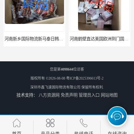
河南新乡国际物流新马泰日韩菲律宾老挝缅甸印尼柬埔寨双清包税
河南鹤壁直达美国欧洲到门国际快递药品口罩洗手液消毒水防护衣
您是第
4098644
位访客
版权所有 ©2026-08-08
粤ICP备2025396613号-2
深圳市鑫飞速国际物流有限公司
保留所有权利.
技术支持：
八方资源网
免责声明
管理员入口
网站地图
河南鹤壁美森快船美国FBA专线海运国际物流双清包税
河南安阳欧美日加FBA空海运入仓DHL快递代理当日提取
首页
产品分类
热线电话
在线咨询