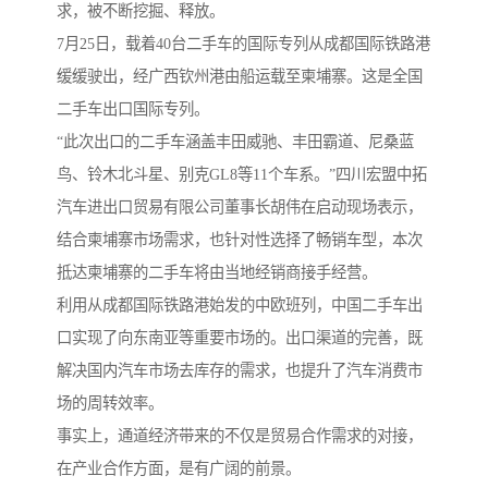
求，被不断挖掘、释放。
7月25日，载着40台二手车的国际专列从成都国际铁路港
缓缓驶出，经广西钦州港由船运载至柬埔寨。这是全国
二手车出口国际专列。
“此次出口的二手车涵盖丰田威驰、丰田霸道、尼桑蓝
鸟、铃木北斗星、别克GL8等11个车系。”四川宏盟中拓
汽车进出口贸易有限公司董事长胡伟在启动现场表示，
结合柬埔寨市场需求，也针对性选择了畅销车型，本次
抵达柬埔寨的二手车将由当地经销商接手经营。
利用从成都国际铁路港始发的中欧班列，中国二手车出
口实现了向东南亚等重要市场的。出口渠道的完善，既
解决国内汽车市场去库存的需求，也提升了汽车消费市
场的周转效率。
事实上，通道经济带来的不仅是贸易合作需求的对接，
在产业合作方面，是有广阔的前景。