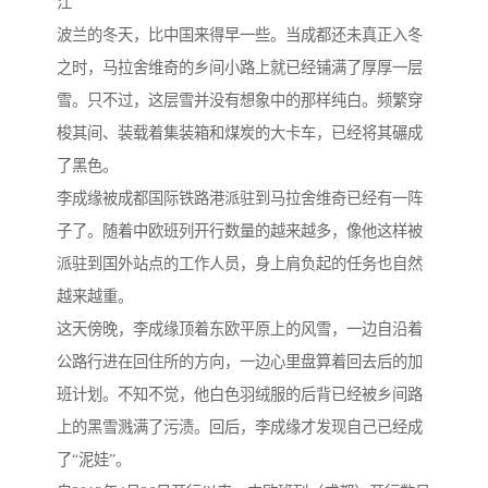
江
波兰的冬天，比中国来得早一些。当成都还未真正入冬
之时，马拉舍维奇的乡间小路上就已经铺满了厚厚一层
雪。只不过，这层雪并没有想象中的那样纯白。频繁穿
梭其间、装载着集装箱和煤炭的大卡车，已经将其碾成
了黑色。
李成缘被成都国际铁路港派驻到马拉舍维奇已经有一阵
子了。随着中欧班列开行数量的越来越多，像他这样被
派驻到国外站点的工作人员，身上肩负起的任务也自然
越来越重。
这天傍晚，李成缘顶着东欧平原上的风雪，一边自沿着
公路行进在回住所的方向，一边心里盘算着回去后的加
班计划。不知不觉，他白色羽绒服的后背已经被乡间路
上的黑雪溅满了污渍。回后，李成缘才发现自己已经成
了“泥娃”。