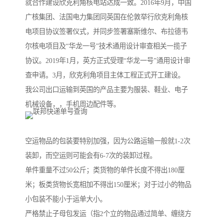
就合作建设欣克利角核电站达成一致。2016年9月，中国
广核集团、法国电力集团同英国在伦敦举行欣克利角核
电项目协议签署仪式，并同步签署塞斯维尔、布拉德韦
尔核电项目及“华龙一号”技术通用设计审查相关一揽子
协议。2019年1月，英方正式受理“华龙一号”通用设计审
查申请。3月，欣克利角项目主体工程正式开工建设。
我公司出口运输到英国的产品主要为服装、鞋业、电子
机械设备，，手机周边配件等。
空运物品的包装要特别加强，因为公路运输一般就1-2次
装卸，而空运则可能会有6-7次的装卸过程。
单件重量不过50公斤；类货物的单件长度不得出180厘
米；板类货物长宽相加不得出150厘米；对于过小的物品
小包装不能小于运单大小。
严格禁止子母包发运（指2个立的物品通过简单、缠绕方