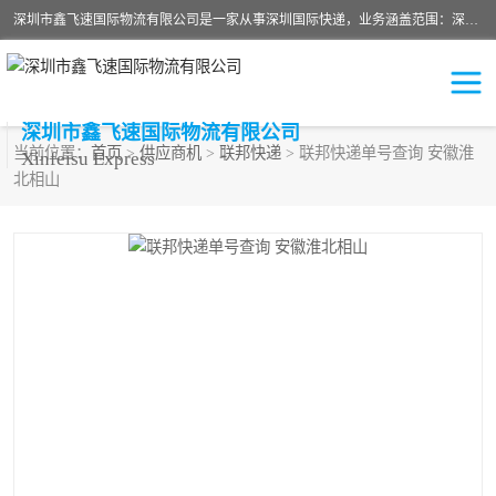
深圳市鑫飞速国际物流有限公司是一家从事深圳国际快递，业务涵盖范围：深圳DHL国际快递、深圳国际快递公司、深圳国际物流公司、深圳国际快递、深圳DHL国际快递电话可拨打全国服务热线：15019287411。欢迎各位亲来人来电到我司洽谈合作。
深圳市鑫飞速国际物流有限公司
当前位置：
首页
>
供应商机
>
联邦快递
> 联邦快递单号查询 安徽淮
Xinfeisu Express
北相山
联邦快递
中欧铁路
俄罗斯快递
巴西快递
深圳DHL国际快递
伊朗快递
UPS国际快递
深圳国际快递公司
深圳国际物流公司
深圳国际快递电话
DHL国际快递电话
深圳国际快递