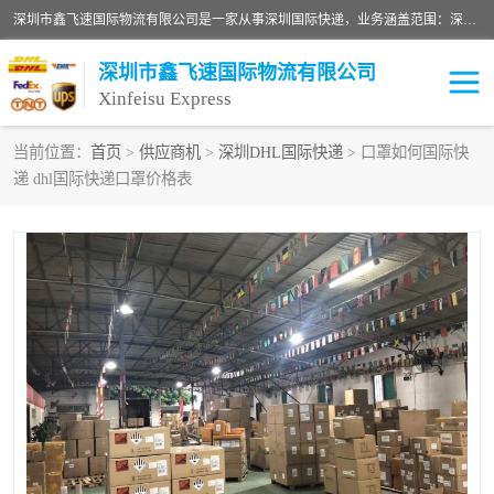
深圳市鑫飞速国际物流有限公司是一家从事深圳国际快递，业务涵盖范围：深圳DHL国际快递、深圳国际快递公司、深圳国际物流公司、深圳国际快递、深圳DHL国际快递电话可拨打全国服务热线：15019287411。欢迎各位亲来人来电到我司洽谈合作。
深圳市鑫飞速国际物流有限公司
Xinfeisu Express
当前位置：
首页
>
供应商机
>
深圳DHL国际快递
> 口罩如何国际快
递 dhl国际快递口罩价格表
联邦快递
中欧铁路
俄罗斯快递
巴西快递
深圳DHL国际快递
伊朗快递
UPS国际快递
深圳国际快递公司
深圳国际物流公司
深圳国际快递电话
DHL国际快递电话
深圳国际快递