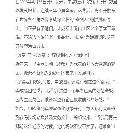
自2013年4月26日开行以来，中欧班列（成都）开行数呈
爆发式增长，连续三年位居全国。这背后，离不开散布
在世界各个角落像李成缘这样的“班列人”的拼搏和付
出。也正是有了他们，让成都市青白江区这个原本不靠
海、不沿边的传统老工业基地，“蝶变”为联通泛欧泛亚
开放型港口城市。
“改变”与“被改变”：穿梭亚欧的国际班列
近年来，以中欧班列（成都）为代表的开放大通道的繁
荣，源源不断地为沿线地区带来了发展机遇。
“记得我们次到马拉，中欧班列还没有现在这么繁荣。”
李成缘回忆说，“我们拜访过一个年事已高的场站老板，
因为生意欠佳，他还希望有企业能收购他的场站。”
如今，中欧班列实现常态化频繁开行，每天都有大量班
列在马拉场站换装及关务文件、编组安排。“当我们再去
拜访这位老板的时候，他的场站不仅不卖了，还准备进