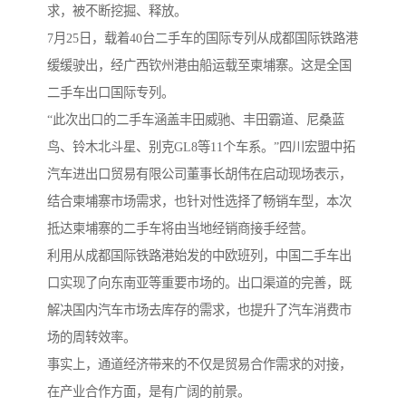
求，被不断挖掘、释放。
7月25日，载着40台二手车的国际专列从成都国际铁路港
缓缓驶出，经广西钦州港由船运载至柬埔寨。这是全国
二手车出口国际专列。
“此次出口的二手车涵盖丰田威驰、丰田霸道、尼桑蓝
鸟、铃木北斗星、别克GL8等11个车系。”四川宏盟中拓
汽车进出口贸易有限公司董事长胡伟在启动现场表示，
结合柬埔寨市场需求，也针对性选择了畅销车型，本次
抵达柬埔寨的二手车将由当地经销商接手经营。
利用从成都国际铁路港始发的中欧班列，中国二手车出
口实现了向东南亚等重要市场的。出口渠道的完善，既
解决国内汽车市场去库存的需求，也提升了汽车消费市
场的周转效率。
事实上，通道经济带来的不仅是贸易合作需求的对接，
在产业合作方面，是有广阔的前景。