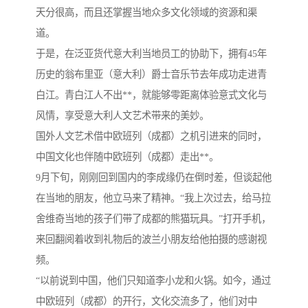
天分很高，而且还掌握当地众多文化领域的资源和渠
道。
于是，在泛亚货代意大利当地员工的协助下，拥有45年
历史的翁布里亚（意大利）爵士音乐节去年成功走进青
白江。青白江人不出**，就能够零距离体验意式文化与
风情，享受意大利人文艺术带来的美妙。
国外人文艺术借中欧班列（成都）之机引进来的同时，
中国文化也伴随中欧班列（成都）走出**。
9月下旬，刚刚回到国内的李成缘仍在倒时差，但谈起他
在当地的朋友，他立马来了精神。“我上次过去，给马拉
舍维奇当地的孩子们带了成都的熊猫玩具。”打开手机，
来回翻阅着收到礼物后的波兰小朋友给他拍摄的感谢视
频。
“以前说到中国，他们只知道李小龙和火锅。如今，通过
中欧班列（成都）的开行，文化交流多了，他们对中