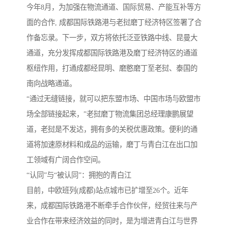
今年8月，为加强在物流通道、国际贸易、产能互补等方
面的合作, 成都国际铁路港与老挝磨丁经济特区签署了合
作备忘录。下一步，双方将依托泛亚铁路中线、昆曼大
通道，充分发挥成都国际铁路港及磨丁经济特区的通道
枢纽作用，打通成都经昆明、磨憨磨丁至老挝、泰国的
南向战略通道。
“通过无缝链接，就可以把东盟市场、中国市场与欧盟市
场全部链接起来，”老挝磨丁物流集团总经理康鹏展望
道，老挝是不发达，拥有多的关税优惠政策。便利的通
道将加速原材料和成品的运输，磨丁与青白江在出口加
工领域有广阔合作空间。
“认同”与“被认同”：拥抱的青白江
目前，中欧班列(成都)站点城市已扩增至26个。近年
来，成都国际铁路港不断牵手合作伙伴，经贸往来与产
业合作在带来经济效益的同时，是为增进青白江与世界