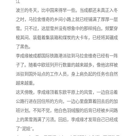
江
波兰的冬天，比中国来得早一些。当成都还未真正入冬
之时，马拉舍维奇的乡间小路上就已经铺满了厚厚一层
雪。只不过，这层雪并没有想象中的那样纯白。频繁穿
梭其间、装载着集装箱和煤炭的大卡车，已经将其碾成
了黑色。
李成缘被成都国际铁路港派驻到马拉舍维奇已经有一阵
子了。随着中欧班列开行数量的越来越多，像他这样被
派驻到国外站点的工作人员，身上肩负起的任务也自然
越来越重。
这天傍晚，李成缘顶着东欧平原上的风雪，一边自沿着
公路行进在回住所的方向，一边心里盘算着回去后的加
班计划。不知不觉，他白色羽绒服的后背已经被乡间路
上的黑雪溅满了污渍。回后，李成缘才发现自己已经成
了“泥娃”。