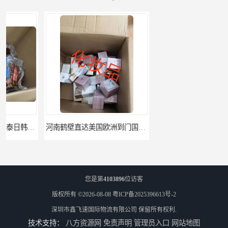
河南鹤壁直达美国欧洲到门国际快递药品口罩洗手液消毒水防护衣
河南鹤壁美森快船美国FBA专线海运国际物流双清包税
您是第
4103896
位访客
版权所有 ©2026-08-08
粤ICP备2025396613号-2
深圳市鑫飞速国际物流有限公司
保留所有权利.
技术支持：
八方资源网
免责声明
管理员入口
网站地图