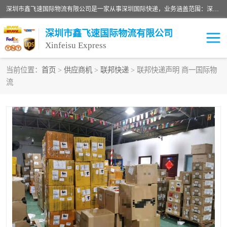
深圳市鑫飞速国际物流有限公司是一家从事深圳国际快递，业务涵盖范围：深圳DHL国际快递、深圳国际快递公司、深圳国际物流公司、深圳国际快递、深圳DHL国际快递电话可拨打全国服务热线：15019287411。欢迎各位亲来人来电到我司洽谈合作。
深圳市鑫飞速国际物流有限公司
Xinfeisu Express
当前位置：
首页
>
供应商机
>
联邦快递
> 联邦快递声明 商一国际物
流
联邦快递
中欧铁路
俄罗斯快递
巴西快递
深圳DHL国际快递
伊朗快递
UPS国际快递
深圳国际快递公司
深圳国际物流公司
深圳国际快递电话
DHL国际快递电话
深圳国际快递