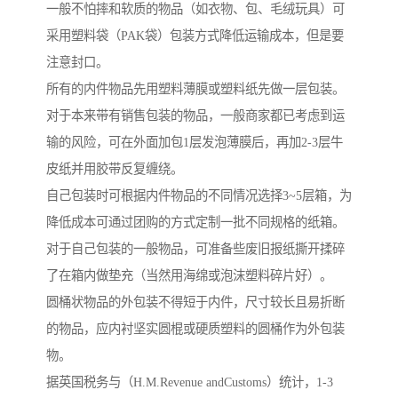
一般不怕摔和软质的物品（如衣物、包、毛绒玩具）可
采用塑料袋（PAK袋）包装方式降低运输成本，但是要
注意封口。
所有的内件物品先用塑料薄膜或塑料纸先做一层包装。
对于本来带有销售包装的物品，一般商家都已考虑到运
输的风险，可在外面加包1层发泡薄膜后，再加2-3层牛
皮纸并用胶带反复缠绕。
自己包装时可根据内件物品的不同情况选择3~5层箱，为
降低成本可通过团购的方式定制一批不同规格的纸箱。
对于自己包装的一般物品，可准备些废旧报纸撕开揉碎
了在箱内做垫充（当然用海绵或泡沫塑料碎片好）。
圆桶状物品的外包装不得短于内件，尺寸较长且易折断
的物品，应内衬坚实圆棍或硬质塑料的圆桶作为外包装
物。
据英国税务与（H.M.Revenue andCustoms）统计，1-3