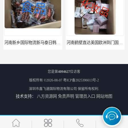
河南新乡国际物流新马泰日韩菲律宾老挝缅甸印尼柬埔寨双清包税
河南鹤壁直达美国欧洲到门国际快递药品口罩洗手液消毒水防护衣
您是第
4094627
位访客
版权所有 ©2026-08-07
粤ICP备2025396613号-2
深圳市鑫飞速国际物流有限公司
保留所有权利.
技术支持：
八方资源网
免责声明
管理员入口
网站地图
河南鹤壁美森快船美国FBA专线海运国际物流双清包税
河南安阳欧美日加FBA空海运入仓DHL快递代理当日提取