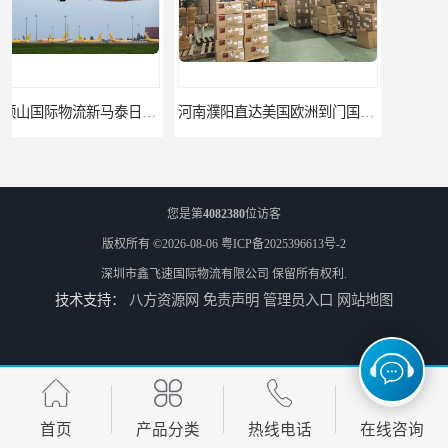
河南濮阳直达美国欧洲到门国际快递药品口罩洗手液消毒水防护衣
河南濮阳UPS国际快递到欧洲不排仓3天递送接带电池产品
您是第
4082380
位访客
版权所有 ©2026-08-06
粤ICP备2025396613号-2
深圳市鑫飞速国际物流有限公司
保留所有权利.
技术支持：
八方资源网
免责声明
管理员入口
网站地图
河南濮阳美森快船美国FBA专线海运国际物流双清包税
河南焦作欧美日加FBA空海运入仓DHL快递代理当日提取
首页
产品分类
热线电话
在线咨询