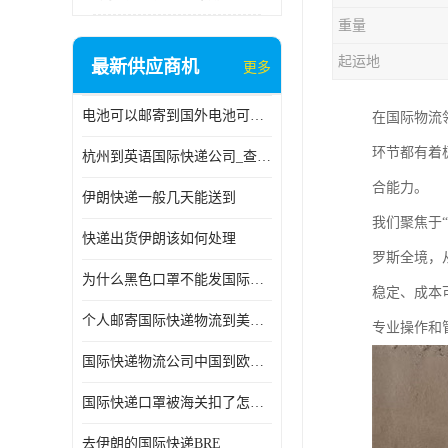
重量
起运地
最新供应商机
更多
电池可以邮寄到国外电池可以发国际物流手机电池可以邮寄到国外
在国际物流
环节都有着
杭州到英语国际快递公司_查国际快递
合能力。
伊朗快递一般几天能送到
我们聚焦于
快递出货伊朗该如何处理
罗斯全境，
为什么黑色口罩不能发国际快递 国际寄口罩快递需要填写信息
稳定、成本
个人邮寄国际快递物流到美加墨西哥英国比利时荷兰波兰意大利
专业操作和
国际快递物流公司中国到欧洲英国法国德国能寄铁路空运海运
国际快递口罩被海关扣了怎么办
去伊朗的国际快递BRE