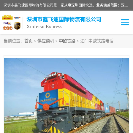
深圳市鑫飞速国际物流有限公司是一家从事深圳国际快递，业务涵盖范围：深圳DHL国际快递、深圳国际快递公司、深圳国际物流公司、深圳国际快递、深圳DHL国际快递电话可拨打全国服务热线：15019287411。欢迎各位亲来人来电到我司洽谈合作。
深圳市鑫飞速国际物流有限公司
Xinfeisu Express
当前位置：
首页
>
供应商机
>
中欧铁路
> 江门中欧铁路电话
联邦快递
中欧铁路
俄罗斯快递
巴西快递
深圳DHL国际快递
伊朗快递
UPS国际快递
深圳国际快递公司
深圳国际物流公司
深圳国际快递电话
DHL国际快递电话
深圳国际快递