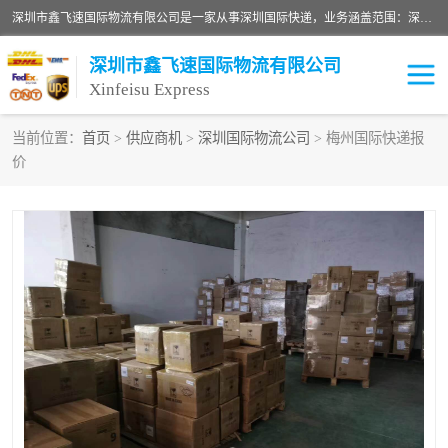
深圳市鑫飞速国际物流有限公司是一家从事深圳国际快递，业务涵盖范围：深圳DHL国际快递、深圳国际快递公司、深圳国际物流公司、深圳国际快递、深圳DHL国际快递电话可拨打全国服务热线：15019287411。欢迎各位亲来人来电到我司洽谈合作。
深圳市鑫飞速国际物流有限公司
Xinfeisu Express
当前位置：
首页
>
供应商机
>
深圳国际物流公司
> 梅州国际快递报
价
联邦快递
中欧铁路
俄罗斯快递
巴西快递
深圳DHL国际快递
伊朗快递
UPS国际快递
深圳国际快递公司
深圳国际物流公司
深圳国际快递电话
DHL国际快递电话
深圳国际快递