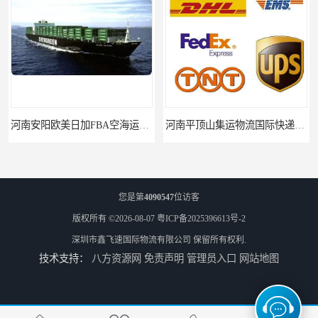
河南安阳欧美日加FBA空海运入仓DHL快递代理当日提取
河南平顶山集运物流国际快递转运美国亚马逊加拿大日本英国德国法国
您是第
4090547
位访客
版权所有 ©2026-08-07
粤ICP备2025396613号-2
深圳市鑫飞速国际物流有限公司
保留所有权利.
技术支持：
八方资源网
免责声明
管理员入口
网站地图
河南平顶山国际物流新马泰日韩菲律宾老挝缅甸印尼柬埔寨双清包税
河南濮阳直达美国欧洲到门国际快递药品口罩洗手液消毒水防护衣