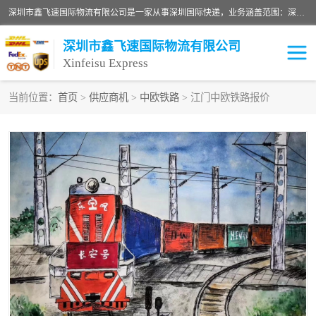
深圳市鑫飞速国际物流有限公司是一家从事深圳国际快递，业务涵盖范围：深圳DHL国际快递、深圳国际快递公司、深圳国际物流公司、深圳国际快递、深圳DHL国际快递电话可拨打全国服务热线：15019287411。欢迎各位亲来人来电到我司洽谈合作。
深圳市鑫飞速国际物流有限公司
Xinfeisu Express
当前位置：
首页
>
供应商机
>
中欧铁路
> 江门中欧铁路报价
联邦快递
中欧铁路
俄罗斯快递
巴西快递
深圳DHL国际快递
伊朗快递
UPS国际快递
深圳国际快递公司
深圳国际物流公司
深圳国际快递电话
DHL国际快递电话
深圳国际快递