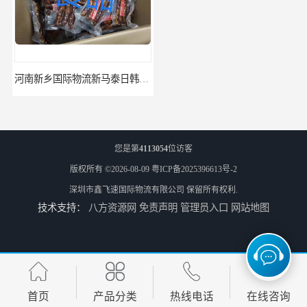
河南新乡国际物流新马泰日韩菲律宾老挝缅甸印尼柬埔寨双清包税
河南鹤壁直达美国欧洲到门国际快递药品口罩洗手液消毒水防护衣
您是第
4113054
位访客
版权所有 ©2026-08-09
粤ICP备2025396613号-2
深圳市鑫飞速国际物流有限公司
保留所有权利.
技术支持：
八方资源网
免责声明
管理员入口
网站地图
河南鹤壁美森快船美国FBA专线海运国际物流双清包税
河南安阳欧美日加FBA空海运入仓DHL快递代理当日提取
首页
产品分类
热线电话
在线咨询