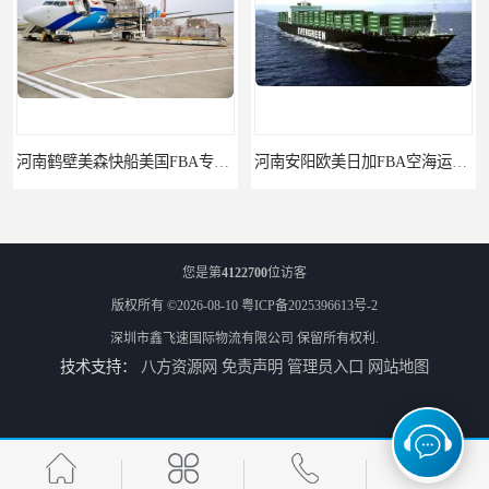
河南安阳欧美日加FBA空海运入仓DHL快递代理当日提取
河南平顶山集运物流国际快递转运美国亚马逊加拿大日本英国德国法国
您是第
4122700
位访客
版权所有 ©2026-08-10
粤ICP备2025396613号-2
深圳市鑫飞速国际物流有限公司
保留所有权利.
技术支持：
八方资源网
免责声明
管理员入口
网站地图
河南平顶山国际物流新马泰日韩菲律宾老挝缅甸印尼柬埔寨双清包税
河南濮阳直达美国欧洲到门国际快递药品口罩洗手液消毒水防护衣