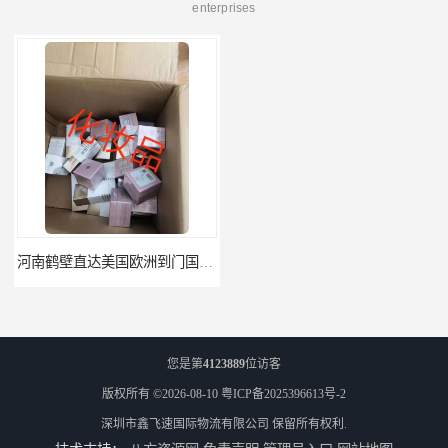
enterprises
河南鹤壁直达美国欧洲到门国际快递药品口罩洗手液消毒水防护衣
河南鹤壁美森快船美国FBA专线海运国际物流双清包税
您是第
4123889
位访客
版权所有 ©2026-08-10
粤ICP备2025396613号-2
深圳市鑫飞速国际物流有限公司
保留所有权利.