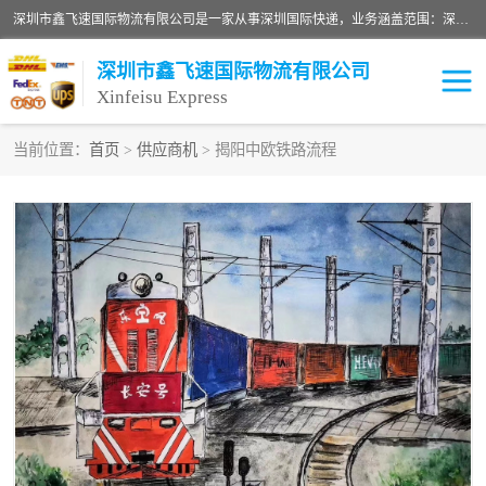
深圳市鑫飞速国际物流有限公司是一家从事深圳国际快递，业务涵盖范围：深圳DHL国际快递、深圳国际快递公司、深圳国际物流公司、深圳国际快递、深圳DHL国际快递电话可拨打全国服务热线：15019287411。欢迎各位亲来人来电到我司洽谈合作。
深圳市鑫飞速国际物流有限公司
Xinfeisu Express
当前位置：
首页
>
供应商机
> 揭阳中欧铁路流程
联邦快递
中欧铁路
俄罗斯快递
巴西快递
深圳DHL国际快递
伊朗快递
UPS国际快递
深圳国际快递公司
深圳国际物流公司
深圳国际快递电话
DHL国际快递电话
深圳国际快递