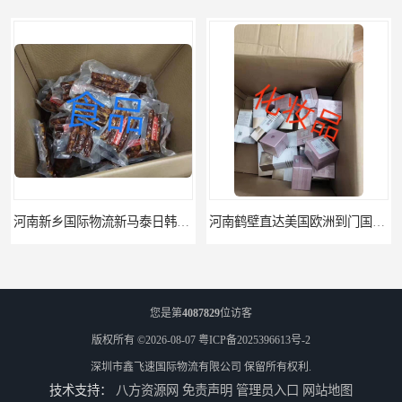
乡国际物流新马泰日韩菲律宾老挝缅甸印尼柬埔寨双清包税
河南鹤壁直达美国欧洲到门国际快递药品口罩洗手液消毒水防护衣
您是第
4087829
位访客
版权所有 ©2026-08-07
粤ICP备2025396613号-2
深圳市鑫飞速国际物流有限公司
保留所有权利.
技术支持：
八方资源网
免责声明
管理员入口
网站地图