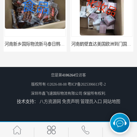
河南新乡国际物流新马泰日韩菲律宾老挝缅甸印尼柬埔寨双清包税
河南鹤壁直达美国欧洲到门国际快递药品口罩洗手液消毒水防护衣
您是第
4106264
位访客
版权所有 ©2026-08-08
粤ICP备2025396613号-2
深圳市鑫飞速国际物流有限公司
保留所有权利.
技术支持：
八方资源网
免责声明
管理员入口
网站地图
河南鹤壁美森快船美国FBA专线海运国际物流双清包税
河南安阳欧美日加FBA空海运入仓DHL快递代理当日提取