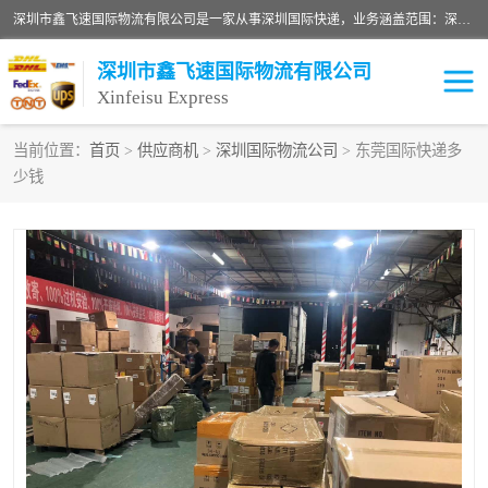
深圳市鑫飞速国际物流有限公司是一家从事深圳国际快递，业务涵盖范围：深圳DHL国际快递、深圳国际快递公司、深圳国际物流公司、深圳国际快递、深圳DHL国际快递电话可拨打全国服务热线：15019287411。欢迎各位亲来人来电到我司洽谈合作。
深圳市鑫飞速国际物流有限公司
Xinfeisu Express
当前位置：
首页
>
供应商机
>
深圳国际物流公司
> 东莞国际快递多
少钱
联邦快递
中欧铁路
俄罗斯快递
巴西快递
深圳DHL国际快递
伊朗快递
UPS国际快递
深圳国际快递公司
深圳国际物流公司
深圳国际快递电话
DHL国际快递电话
深圳国际快递