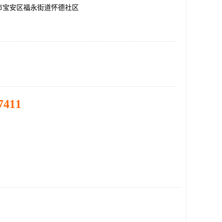
市宝安区福永街道怀德社区
7411