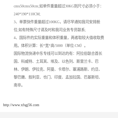
cmx50cmx50cm;如单件重量超过30KG则尺寸必须小于：
240*190*110CM;
3、单票快件重量超过100KG，请尽早通知我司安排舱
位;如有特殊尺寸请及时和我司业务专员联系;
4、国际件的实际重量和体积重量，两者取较大值收取费
用。体积计算：长*宽*高/5000（单位:CM）。
国际物流快递中东专线可以到达的有：阿拉伯联合酋长
国、科威特、土耳其、埃及、以色列、斯里兰卡、巴
林、伊朗、伊拉克、阿曼、卡塔尔、塞浦路斯、约旦、
黎巴嫩、叙利亚、也门、印度、孟加拉国、巴基斯坦、
南非。
http://www.xfsgj56.com