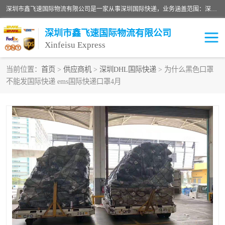
深圳市鑫飞速国际物流有限公司是一家从事深圳国际快递，业务涵盖范围：深圳DHL国际快递、深圳国际快递公司、深圳国际物流公司、深圳国际快递、深圳DHL国际快递电话可拨打全国服务热线：15019287411。欢迎各位亲来人来电到我司洽谈合作。
深圳市鑫飞速国际物流有限公司
Xinfeisu Express
当前位置：
首页
>
供应商机
>
深圳DHL国际快递
> 为什么黑色口罩
不能发国际快递 ems国际快递口罩4月
联邦快递
中欧铁路
俄罗斯快递
巴西快递
深圳DHL国际快递
伊朗快递
UPS国际快递
深圳国际快递公司
深圳国际物流公司
深圳国际快递电话
DHL国际快递电话
深圳国际快递