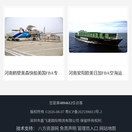
河南鹤壁美森快船美国FBA专线海运国际物流双清包税
河南安阳欧美日加FBA空海运入仓DHL快递代理当日提取
您是第
4094612
位访客
版权所有 ©2026-08-07
粤ICP备2025396613号-2
深圳市鑫飞速国际物流有限公司
保留所有权利.
技术支持：
八方资源网
免责声明
管理员入口
网站地图