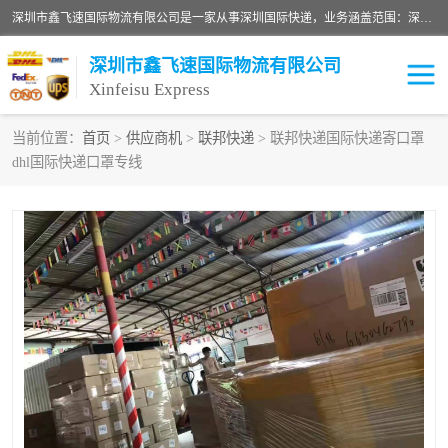
深圳市鑫飞速国际物流有限公司是一家从事深圳国际快递，业务涵盖范围：深圳DHL国际快递、深圳国际快递公司、深圳国际物流公司、深圳国际快递、深圳DHL国际快递电话可拨打全国服务热线：15019287411。欢迎各位亲来人来电到我司洽谈合作。
深圳市鑫飞速国际物流有限公司
Xinfeisu Express
当前位置：
首页
>
供应商机
>
联邦快递
> 联邦快递国际快递寄口罩
dhl国际快递口罩专线
联邦快递
中欧铁路
俄罗斯快递
巴西快递
深圳DHL国际快递
伊朗快递
UPS国际快递
深圳国际快递公司
深圳国际物流公司
深圳国际快递电话
DHL国际快递电话
深圳国际快递