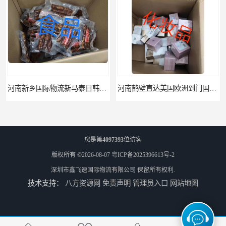
河南新乡国际物流新马泰日韩菲律宾老挝缅甸印尼柬埔寨双清包税
河南鹤壁直达美国欧洲到门国际快递药品口罩洗手液消毒水防护衣
您是第
4097393
位访客
版权所有 ©2026-08-07
粤ICP备2025396613号-2
深圳市鑫飞速国际物流有限公司
保留所有权利.
技术支持：
八方资源网
免责声明
管理员入口
网站地图
河南鹤壁美森快船美国FBA专线海运国际物流双清包税
河南安阳欧美日加FBA空海运入仓DHL快递代理当日提取