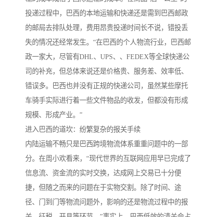
投递过程中，巴西的本地运输和快递还是需到巴西邮政
的邮局去排队处理，费用昂贵投递时间长不说，错投丢
失的情况还经常发生。“在巴西的个人物流行业，巴西邮
政一家大，尽管有DHL、UPS、、FEDEX等全球快递公
司的补充，但总体来说还是价格贵、服务差、效率低、
错误多。巴西也并没有正规的快递公司，虽然某些摩托
车骑手实际进行着一些文件物品的收发，但都没有形成
规模、形成产业。”
进入巴西的道坎：纷繁复杂的报关手续
内陆运输不畅只是巴西跨境物流体系重重问题中的一部
分。在周小欢看来，“现代世界的互联网应用早已完成了
信息流、资金流的实时交换，达成网上交易已十分便
捷，但随之而来的问题在于实物交割。除了时间、途
径、门到门等物流问题外，影响的还是物流过程中的报
关、征税、开具等环节。”事实上，巴西低效的清关会占