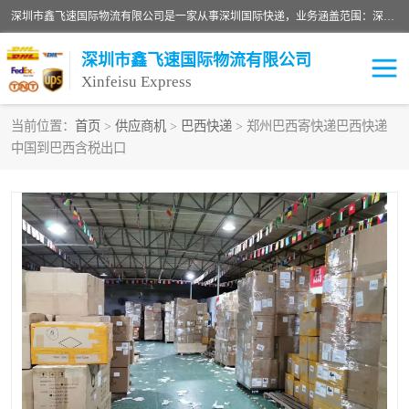
深圳市鑫飞速国际物流有限公司是一家从事深圳国际快递，业务涵盖范围：深圳DHL国际快递、深圳国际快递公司、深圳国际物流公司、深圳国际快递、深圳DHL国际快递电话可拨打全国服务热线：15019287411。欢迎各位亲来人来电到我司洽谈合作。
深圳市鑫飞速国际物流有限公司
Xinfeisu Express
当前位置：
首页
>
供应商机
>
巴西快递
> 郑州巴西寄快递巴西快递
中国到巴西含税出口
联邦快递
中欧铁路
俄罗斯快递
巴西快递
深圳DHL国际快递
伊朗快递
UPS国际快递
深圳国际快递公司
深圳国际物流公司
深圳国际快递电话
DHL国际快递电话
深圳国际快递