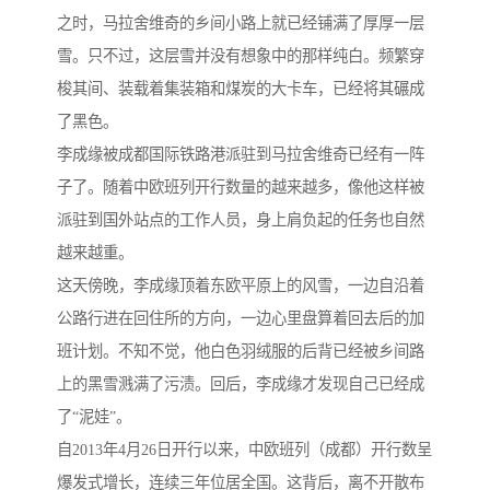
之时，马拉舍维奇的乡间小路上就已经铺满了厚厚一层
雪。只不过，这层雪并没有想象中的那样纯白。频繁穿
梭其间、装载着集装箱和煤炭的大卡车，已经将其碾成
了黑色。
李成缘被成都国际铁路港派驻到马拉舍维奇已经有一阵
子了。随着中欧班列开行数量的越来越多，像他这样被
派驻到国外站点的工作人员，身上肩负起的任务也自然
越来越重。
这天傍晚，李成缘顶着东欧平原上的风雪，一边自沿着
公路行进在回住所的方向，一边心里盘算着回去后的加
班计划。不知不觉，他白色羽绒服的后背已经被乡间路
上的黑雪溅满了污渍。回后，李成缘才发现自己已经成
了“泥娃”。
自2013年4月26日开行以来，中欧班列（成都）开行数呈
爆发式增长，连续三年位居全国。这背后，离不开散布