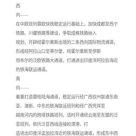
西
向——
在中欧班列蓉欧快铁稳定运行基础上，加快成都至西宁
铁路、川藏铁路等建设，争取成格铁路纳入
规划，开辟经霍尔果斯出境的二条西向国际物流通道，
形成经阿拉山口至蒂尔堡、经霍尔果斯至伊斯
坦布尔的泛欧铁路大通道，打通进出印度洋阿拉伯海近
的铁海联运通道。
南
向——
着重打造蓉桂陆海通道，稳定运行经广西钦州联通东南
亚、澳新、中东的铁海联运班列和经广西凭祥至
越南河内的跨境铁路班列，适时开通经云南至东盟的泛
亚班列，依托泛亚西线连接皎漂港，打
造进出印度洋孟加拉湾近的铁海联运通道，形成东中西