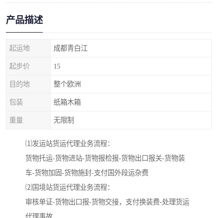
产品描述
起运地
成都青白江
起步价
15
目的地
整个欧洲
包装
纸箱木箱
重量
无限制
⑴发运站货运代理业务流程：
货物托运-货物进站-货物报检报-货物出口报关-货物装
车-货物加固-货物施封-支付国外段运杂费
⑵国境站货运代理业务流程：
审核单证-货物出口报-货物交接，支付换装费-处理货运
代理事故