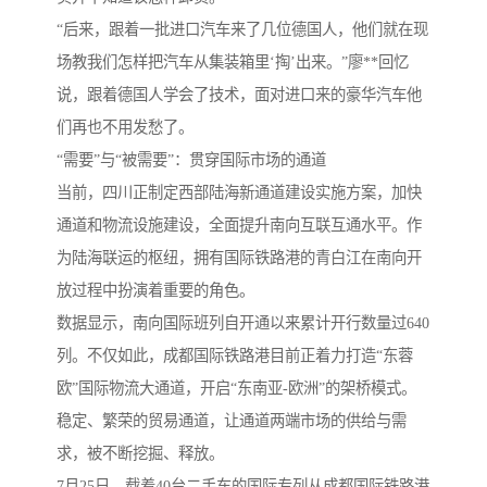
“后来，跟着一批进口汽车来了几位德国人，他们就在现
场教我们怎样把汽车从集装箱里‘掏’出来。”廖**回忆
说，跟着德国人学会了技术，面对进口来的豪华汽车他
们再也不用发愁了。
“需要”与“被需要”：贯穿国际市场的通道
当前，四川正制定西部陆海新通道建设实施方案，加快
通道和物流设施建设，全面提升南向互联互通水平。作
为陆海联运的枢纽，拥有国际铁路港的青白江在南向开
放过程中扮演着重要的角色。
数据显示，南向国际班列自开通以来累计开行数量过640
列。不仅如此，成都国际铁路港目前正着力打造“东蓉
欧”国际物流大通道，开启“东南亚-欧洲”的架桥模式。
稳定、繁荣的贸易通道，让通道两端市场的供给与需
求，被不断挖掘、释放。
7月25日，载着40台二手车的国际专列从成都国际铁路港