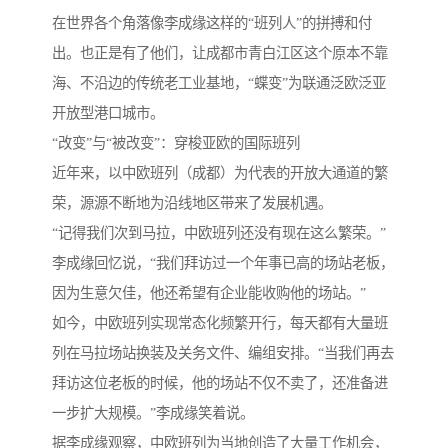
在世界各个角落像李成缘这样的“班列人”的拼搏和付
出。也正是有了他们，让成都市青白江区这个原本不靠
海、不沿边的传统老工业基地，“蝶变”为联通泛欧泛亚
开放型港口城市。
“改变”与“被改变”：穿梭亚欧的国际班列
近年来，以中欧班列（成都）为代表的开放大通道的繁
荣，源源不断地为沿线地区带来了发展机遇。
“记得我们次到马拉，中欧班列还没有现在这么繁荣。”
李成缘回忆说，“我们拜访过一个年事已高的场站老板，
因为生意欠佳，他还希望有企业能收购他的场站。”
如今，中欧班列实现常态化频繁开行，每天都有大量班
列在马拉场站换装及关务文件、编组安排。“当我们再去
拜访这位老板的时候，他的场站不仅不卖了，还准备进
一步扩大规模。”李成缘笑着说。
据李成缘观察，中欧班列为当地创造了大量工作机会，