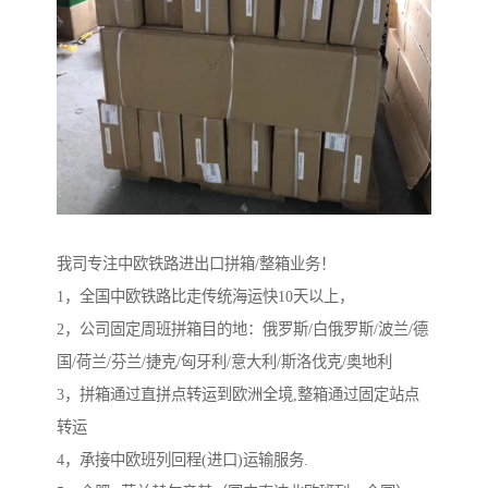
我司专注中欧铁路进出口拼箱/整箱业务！
1，全国中欧铁路比走传统海运快10天以上，
2，公司固定周班拼箱目的地：俄罗斯/白俄罗斯/波兰/德
国/荷兰/芬兰/捷克/匈牙利/意大利/斯洛伐克/奥地利
3，拼箱通过直拼点转运到欧洲全境,整箱通过固定站点
转运
4，承接中欧班列回程(进口)运输服务.