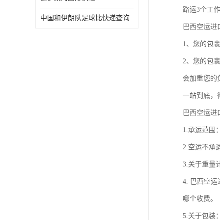
路运3个工
中国和伊朗队足球比快递查询
巴西空运进
1、您的包
2、您的包
会加重您的
一站到底，
巴西空运进
1.承运范
2.空运不承
3.关于重量
4. 巴西空
哪个收费。
5.关于包装