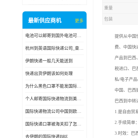
重量
包装
最新供应商机
更多
电池可以邮寄到国外电池可以发国际物流手机电池可以邮寄到国外
提供从中国
费、中国快
杭州到英语国际快递公司_查国际快递
产品到巴西
伊朗快递一般几天能送到
税进口、巴
快递出货伊朗该如何处理
私/电子产
为什么黑色口罩不能发国际快递 国际寄口罩快递需要填写信息
中国、巴西
个人邮寄国际快递物流到美加墨西哥英国比利时荷兰波兰意大利
巴西到中转
国际快递物流公司中国到欧洲英国法国德国能寄铁路空运海运
1.是自由
2.手续简
国际快递口罩被海关扣了怎么办
3.时效：
去伊朗的国际快递BRE