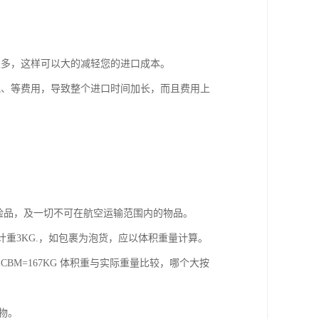
很多，这样可以大的减轻您的进口成本。
税、等费用，导致整个进口时间加长，而且费用上
,危险品，及一切不可在航空运输范围内的物品。
,计重3KG.，如包裹为泡货，应以体积重量计算。
1CBM=167KG 体积重与实际重量比较，哪个大按
充物。