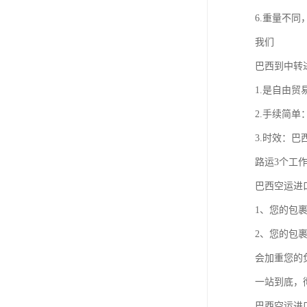
6.重量不
我们
巴西到中转
1.是自由
2.手续简
3.时效：
路运3个工
巴西空运进
1、您的包
2、您的包
会加重您的
一站到底，
巴西空运进