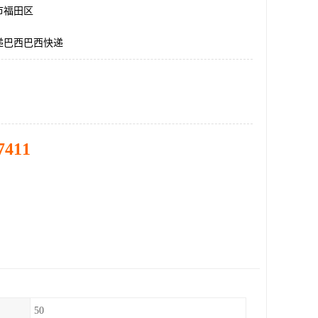
市福田区
递巴西巴西快递
7411
50