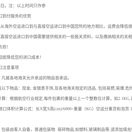
作日。注：以上时间只作参
口到付服务的优势
裹从海外空运进口到与直接空运进口到中国您所的地方相比，运费会降低
裹直接空运进口到中国需要提供相关的一些报关资料，以及缴纳相关的关
负担！
彻底降低您的进口成本！
口注意事项
围：凡属各地海关允许承运的物品皆承运。
运以下物品：现金, 金银类手饰,及各地海关规定的违品, 包括易燃,易爆
计算：根据航空行业规定,每件包裹的重量以上一个整数位计算，如2.1KG
运进口体积计算公式：长X宽X高(cm)/6000=重量（KG）空运分重货和泡货 
：包装由客人自备，普通包装物. 易碎物品,如塑料,玻璃制品等,请添加填