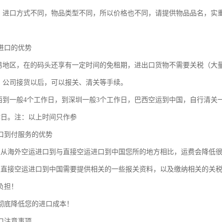
同，进口方式不同，物品类型不同，所以价格也不同，请提供物品品名，实
进口的优势
贸易地区，在的码头还享有一定时间的免租期，进出口货物不需要关税（大
单：公司接货以后，可以报关、清关等手续。
巴西到一般4个工作日，到深圳一般3个工作日，巴西空运到中国，自行清关一
作日。注：以上时间只作参
口到付服务的优势
裹从海外空运进口到与直接空运进口到中国您所的地方相比，运费会降低
裹直接空运进口到中国需要提供相关的一些报关资料，以及缴纳相关的关
负担！
彻底降低您的进口成本！
口注意事项