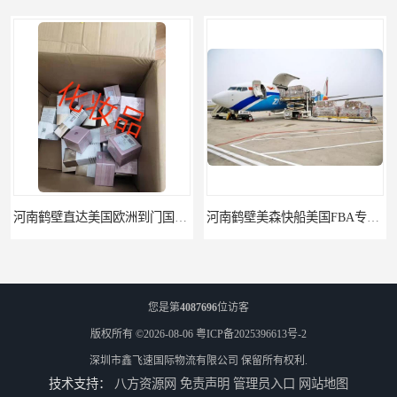
河南鹤壁直达美国欧洲到门国际快递药品口罩洗手液消毒水防护衣
河南鹤壁美森快船美国FBA专线海运国际物流双清包税
您是第
4087696
位访客
版权所有 ©2026-08-06
粤ICP备2025396613号-2
深圳市鑫飞速国际物流有限公司
保留所有权利.
技术支持：
八方资源网
免责声明
管理员入口
网站地图