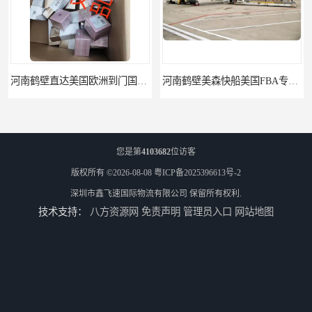
河南鹤壁美森快船美国FBA专线海运国际物流双清包税
河南安阳欧美日加FBA空海运入仓DHL快递代理当日提取
您是第
4103682
位访客
版权所有 ©2026-08-08
粤ICP备2025396613号-2
深圳市鑫飞速国际物流有限公司
保留所有权利.
技术支持：
八方资源网
免责声明
管理员入口
网站地图
河南平顶山集运物流国际快递转运美国亚马逊加拿大日本英国德国法国
河南平顶山国际物流新马泰日韩菲律宾老挝缅甸印尼柬埔寨双清包税