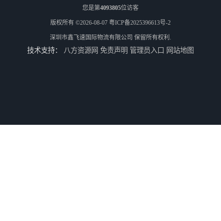
您是第
4093805
位访客
版权所有 ©2026-08-07
粤ICP备2025396613号-2
深圳市鑫飞速国际物流有限公司
保留所有权利.
技术支持：
八方资源网
免责声明
管理员入口
网站地图
河南鹤壁美森快船美国FBA专线海运国际物流双清包税
河南安阳欧美日加FBA空海运入仓DHL快递代理当日提取
河南平顶山集运物流国际快递转运美国亚马逊加拿大日本英国德国法国
河南平顶山国际物流新马泰日韩菲律宾老挝缅甸印尼柬埔寨双清包税