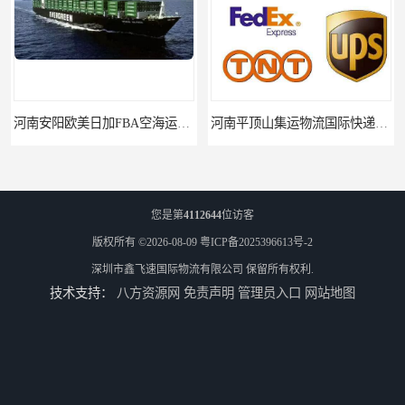
河南安阳欧美日加FBA空海运入仓DHL快递代理当日提取
河南平顶山集运物流国际快递转运美国亚马逊加拿大日本英国德国法国
您是第
4112644
位访客
版权所有 ©2026-08-09
粤ICP备2025396613号-2
深圳市鑫飞速国际物流有限公司
保留所有权利.
技术支持：
八方资源网
免责声明
管理员入口
网站地图
河南平顶山国际物流新马泰日韩菲律宾老挝缅甸印尼柬埔寨双清包税
河南濮阳直达美国欧洲到门国际快递药品口罩洗手液消毒水防护衣