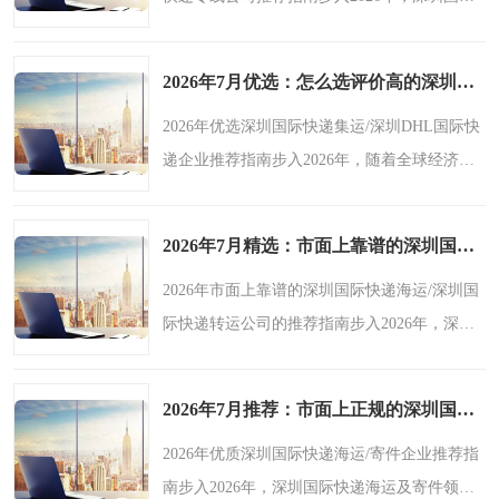
快递行业呈现出诸多宏观趋势。随着全球贸易
的持续深化以及跨境电商的蓬勃发展，市场对
2026年7月优选：怎么选评价高的深圳国际快递集运/深圳dhl国际快递企业热门盘点-鑫飞速
深圳EMS国际快递和深..
2026年优选深圳国际快递集运/深圳DHL国际快
递企业推荐指南步入2026年，随着全球经济一
体化的深入推进以及跨境电商的蓬勃发展，深
圳国际快递集运和深圳DHL国际快递领域呈现
2026年7月精选：市面上靠谱的深圳国际快递海运/深圳国际快递转运公司分析报告-鑫飞速
出一系列显著的宏观趋..
2026年市面上靠谱的深圳国际快递海运/深圳国
际快递转运公司的推荐指南步入2026年，深圳
国际快递海运与转运领域呈现出诸多显著的宏
观趋势。随着全球经济的持续复苏与跨境电商
2026年7月推荐：市面上正规的深圳国际快递海运/深圳国际快递寄件企业力荐-鑫飞速
的蓬勃发展，市场对..
2026年优质深圳国际快递海运/寄件企业推荐指
南步入2026年，深圳国际快递海运及寄件领域