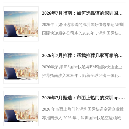
着全球经济的进一步融合，跨境贸易规模持续
2026年7月指南：如何选靠谱的深圳国际快递集运/深圳国际快递服务公司热门盘点-鑫飞速
扩大，市场对深圳国..
2026年：如何选靠谱的深圳国际快递集运/深圳
国际快递服务公司步入2026年，深圳国际快递
集运与深圳国际快递领域呈现出诸多显著的宏
观趋势。随着全球经济的持续复苏与跨境电商
2026年7月推荐：帮我推荐几家可靠的深圳ups国际快递/深圳ems国际快递企业盘点-鑫飞速
的蓬勃发展，市场对..
2026年深圳UPS国际快递与EMS国际快递企业
推荐指南步入2026年，随着全球经济一体化的
持续推进以及跨境电商的蓬勃发展，深圳UPS
国际快递与深圳EMS国际快递领域呈现出一些
2026年7月甄选：市面上热门的深圳ups国际快递/深圳国际快递空运企业分析报告-鑫飞速
显著的宏观趋势。一方面..
2026 年市面上热门的深圳国际快递空运企业推
荐指南步入 2026 年，深圳国际快递空运领域呈
现出诸多宏观趋势。全球贸易的持续增长以及