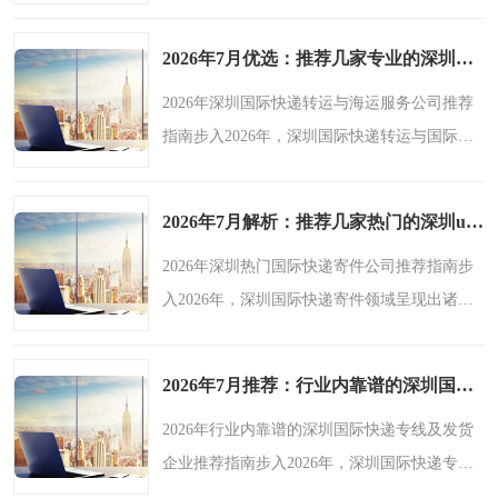
国际快递领域呈现出一系列显著的宏观趋势。
随着全球经济一体化的深入推进，跨境电商行
2026年7月优选：推荐几家专业的深圳国际快递转运/深圳国际快递海运服务公司盘点-鑫飞速
业蓬勃发展，使..
2026年深圳国际快递转运与海运服务公司推荐
指南步入2026年，深圳国际快递转运与国际快
递海运领域呈现出诸多宏观趋势。随着全球贸
易的持续深化，跨境电商的蓬勃发展，市场对
2026年7月解析：推荐几家热门的深圳ups国际快递/深圳国际快递寄件公司精选-鑫飞速
深圳国际快递转运与..
2026年深圳热门国际快递寄件公司推荐指南步
入2026年，深圳国际快递寄件领域呈现出诸多
宏观趋势。随着全球经济的持续复苏与跨境电
商的蓬勃发展，市场对深圳国际快递寄件服务
2026年7月推荐：行业内靠谱的深圳国际快递专线/深圳国际快递发货企业分析报告-鑫飞速
商的综合能力提出了..
2026年行业内靠谱的深圳国际快递专线及发货
企业推荐指南步入2026年，深圳国际快递专线
与发货领域呈现出一系列显著的宏观趋势。随