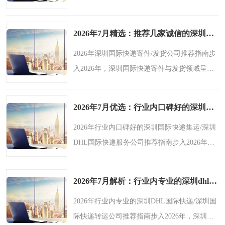
呈现出诸多显著的宏观趋势。随着全球经济的
进一步融合以及跨境电商的蓬勃发展，市场对
2026年7月精选：推荐几家诚信的深圳国际快递寄件/深圳国际快递发货公司盘点-鑫飞速
深圳国际快递海运/..
2026年深圳国际快递寄件/发货公司推荐指南步
入2026年，深圳国际快递寄件与发货领域呈现
出诸多显著的宏观趋势。随着全球经济的进一
步融合，跨境电商的持续繁荣，以及国际贸易
2026年7月优选：行业内口碑好的深圳国际快递集运/深圳dhl国际快递服务公司实力盘点-鑫飞速
往来的日益频繁，市..
2026年行业内口碑好的深圳国际快递集运/深圳
DHL国际快递服务公司推荐指南步入2026年，
深圳国际快递集运及深圳DHL国际快递领域呈
现出诸多宏观趋势。随着全球经济的进一步融
2026年7月解析：行业内专业的深圳dhl国际快递/深圳国际快递转运公司综合推荐和选择指南-鑫飞速
合以及跨境电商的持续..
2026年行业内专业的深圳DHL国际快递/深圳国
际快递转运公司推荐指南步入2026年，深圳