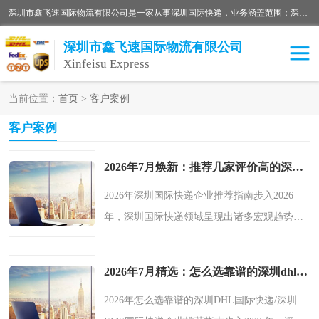
深圳市鑫飞速国际物流有限公司是一家从事深圳国际快递，业务涵盖范围：深圳DHL国际快递、深圳国际快递公司、深圳国际物流公司、深圳国际快递、深圳DHL国际快递电话可拨打全国服务热线：15019287411。欢迎各位亲来人来电到我司洽谈合作。
深圳市鑫飞速国际物流有限公司
Xinfeisu Express
当前位置：
首页
>
客户案例
联邦快递
中欧铁路
客户案例
俄罗斯快递
巴西快递
2026年7月焕新：推荐几家评价高的深圳ems国际快递/深圳国际快递企业分析报告-鑫飞速
深圳DHL国际快递
伊朗快递
2026年深圳国际快递企业推荐指南步入2026
年，深圳国际快递领域呈现出诸多宏观趋势。
UPS国际快递
深圳国际快递公司
随着全球经济的进一步融合以及跨境电商的持
续繁荣，市场对深圳国际快递服务商的综合能
深圳国际物流公司
深圳国际快递电话
2026年7月精选：怎么选靠谱的深圳dhl国际快递/深圳ems国际快递企业分析报告-鑫飞速
力提出了更高要求。客..
DHL国际快递电话
深圳国际快递
2026年怎么选靠谱的深圳DHL国际快递/深圳