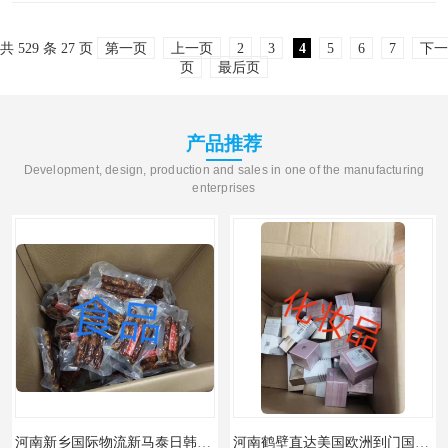
跨境电商的蓬勃兴起，使得市场对深圳国际快
共 529 条 27 页
第一页
上一页
2
3
4
5
6
7
下一
递空运服务商的综..
页
最后页
产品推荐
Development, design, production and sales in one of the manufacturing
enterprises
河南新乡国际物流新马泰日韩菲律宾老挝缅甸印尼柬埔寨双清包税
河南鹤壁直达美国欧洲到门国际快递药品口罩洗手液消毒水防护衣