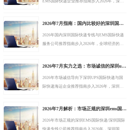
EMS国际快递企业推荐指南步入2026年，深圳
新能源电池出口物流
DHL国际快递和深圳EMS国际快递领域呈现出
诸多显著的宏观趋势。随着全球经济的持续复
2026年7月指南：国内比较好的深圳国际快递专线/深圳ems国际快递服务公司综合推荐和选择指南-鑫飞速
苏与跨境电商的迅猛发展，..
2026年国内深圳国际快递专线与EMS国际快递
服务公司推荐指南步入2026年，全球经济的融
合与数字贸易的蓬勃发展，让深圳的国际快递
行业经历着深远变革。随着跨境电商规模的持
2026年7月实力之选：市场诚信的深圳ups国际快递/深圳国际快递海运企业精选-鑫飞速
续扩大、制造业对外合..
2026年市场诚信导向下深圳UPS国际快递与国
际快递海运企业推荐指南步入2026年，深圳的
UPS国际快递与国际快递海运领域呈现出诸多
宏观趋势。随着全球经济的进一步融合，跨境
2026年7月解析：市场正规的深圳ems国际快递/深圳国际快递专线公司实力盘点-鑫飞速
贸易持续升温，市场对..
2026年市场正规的深圳EMS国际快递/深圳国际
快递专线公司推荐指南步入2026年，深圳国际