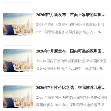
DHL国际快递/深圳国际快递转运领域呈现出诸
多宏观趋势。随着全球贸易的持续深入和跨境
2026年7月新发布：市面上靠谱的深圳国际快递海运/深圳ems国际快递服务公司盘点-鑫飞速
电商的蓬勃发展，市场..
2026 年市面上靠谱的深圳国际快递海运/深圳
EMS 国际快递服务公司推荐指南步入 2026
年，深圳国际快递海运及深圳 EMS 国际快递领
域呈现出全新的宏观趋势。随着全球贸易的持
2026年7月新发布：国内可靠的深圳国际快递/深圳国际快递集运公司实力解析-鑫飞速
续发展与跨境电商的..
2026年国内可靠的深圳国际快递/深圳国际快递
集运公司推荐指南步入2026年，深圳国际快递
与国际快递集运领域呈现出一系列宏观趋势。
随着全球经济一体化的深入，跨境电商持续繁
2026年7月性价比之选：帮我推荐几家可靠的深圳国际快递转运/深圳国际快递公司综合推荐和选择指南-鑫飞速
荣，贸易往来更加频..
2026 年深圳国际快递转运/深圳国际快递公司推
荐指南步入 2026 年，深圳国际快递转运及深圳